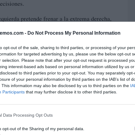
ecisiones.
zquierda pretende frenar a la extrema derecha,
que, tal y como ya ocurrió en otros países
bemos.com -
Do Not Process My Personal Information
 «democracias cobardes» se desmembrarán
s de la extrema derecha
.
to opt-out of the sale, sharing to third parties, or processing of your per
formation for targeted advertising by us, please use the below opt-out s
ntes medios una serie de montajes que se
r selection. Please note that after your opt-out request is processed y
eing interest-based ads based on personal information utilized by us or
l racismo y la xenofobia de Vox:
disclosed to third parties prior to your opt-out. You may separately opt-
losure of your personal information by third parties on the IAB’s list of
. This information may also be disclosed by us to third parties on the
IA
Participants
that may further disclose it to other third parties.
l Data Processing Opt Outs
o opt-out of the Sharing of my personal data.