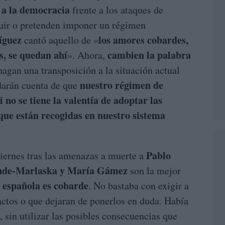
a a la democracia
frente a los ataques de
ruir o pretenden imponer un régimen
íguez
los amores cobardes,
cantó aquello de «
as, se quedan ahí
cambien la palabra
». Ahora,
agan una transposición a la situación actual
nuestro régimen de
 darán cuenta de que
i no se tiene la valentía de adoptar las
ue están recogidas en nuestro sistema
Pablo
iernes tras las amenazas a muerte a
ande-Marlaska y María Gámez
son la mejor
a española es cobarde
. No bastaba con exigir a
actos o que dejaran de ponerlos en duda. Había
 sin utilizar las posibles consecuencias que