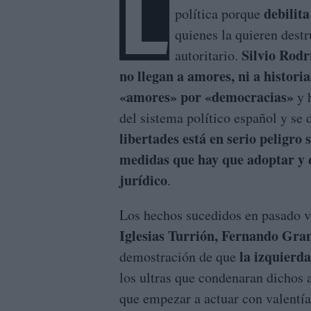
L
debilit
política porque
quienes la quieren dest
Silvio Rodr
autoritario.
no llegan a amores, ni a histori
«amores» por «democracias»
y h
del sistema político español y se
libertades está en serio peligro s
medidas que hay que adoptar y q
jurídico
.
Los hechos sucedidos en pasado v
Iglesias Turrión, Fernando Gr
la izquierd
demostración de que
los ultras que condenaran dichos 
que empezar a actuar con valentía,