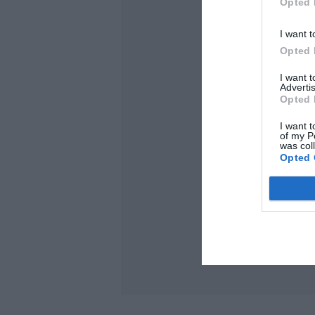
Opted 
I want t
Opted 
I want 
Advertis
Opted 
I want t
of my P
was col
Opted 