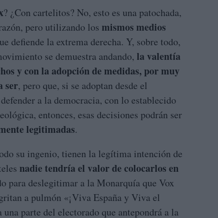
x
? ¿Con cartelitos? No, esto es una patochada,
mismos medios
azón, pero utilizando los
ue defiende la extrema derecha. Y, sobre todo,
la valentía
l movimiento se demuestra andando,
chos y con la adopción de medidas, por muy
a ser
, pero que, si se adoptan desde el
defender a la democracia, con lo establecido
deológica, entonces, esas decisiones podrán ser
mente legitimadas
.
odo su ingenio, tienen la legítima intención de
nadie tendría el valor de colocarlos en
teles
do para deslegitimar a la Monarquía que Vox
 gritan a pulmón «¡Viva España y Viva el
a una parte del electorado que antepondrá a la