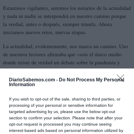
Estaremos vigilantes, seremos los notarios de la actualidad
y nada ni nadie se interpondrá en nuestro camino porque
la verdad, antes o después, siempre triunfa. Ahora
iniciamos nuevos retos, nuevas etapas.
La actualidad, evidentemente, nos marca un camino. Uno
de nuestros lectores afirmaba que «sois el único medio
donde existe de verdad un debate sobre la pandemia y
sobre las vacunas». Yo le respondo a este lector que
«como no podía ser de otro modo». En Diario Sabemos no
DiarioSabemos.com -
Do Not Process My Personal
Information
creemos en las mordazas ni en el silenciamiento de lo que
una parte de la ciudadanía cree y defiende.
If you wish to opt-out of the sale, sharing to third parties, or
processing of your personal or sensitive information for
Cuando Vox empezó a crecer hubo muchas voces que
targeted advertising by us, please use the below opt-out
afirmaban que no había que darles voz porque era una
section to confirm your selection. Please note that after your
forma de hacerles crecer. Nosotros nos negamos y, desde
opt-out request is processed you may continue seeing
interest-based ads based on personal information utilized by
nuestro espíritu crítico con la extrema derecha,