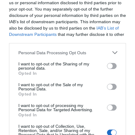
us or personal information disclosed to third parties prior to
denunciamos su discurso, sus palabras y sus hechos.
your opt-out. You may separately opt-out of the further
¿Fuimos cómplices del crecimiento de los ultras? No,
disclosure of your personal information by third parties on the
IAB’s list of downstream participants. This information may
evidentemente no. Más bien al contrario.
also be disclosed by us to third parties on the
IAB’s List of
Downstream Participants
that may further disclose it to other
Lo mismo ocurre en la actualidad con las vacunas y la
third parties.
pandemia. Un medio de comunicación no puede negar el
espacio a lo que defienden varios millones de personas en
Personal Data Processing Opt Outs
España. Hay quien afirma que no hay que darles voz a
I want to opt-out of the Sharing of my
personal data.
quienes están en contra de las vacunas. Eso es un error. Lo
Opted In
que tampoco se puede hacer es silenciar los datos oficiales
I want to opt-out of the Sale of my
o los informes científicos favorables a la vacunación. Por
Personal Data.
eso Diario Sabemos publica informaciones, opiniones y
Opted In
análisis en ambos sentidos. El debate está ahí.
I want to opt-out of processing my
Personal Data for Targeted Advertising.
Opted In
Por otro lado, nuestro medio está vigilante a los beneficios
que muchos están obteniendo de la pandemia. En el
I want to opt-out of Collection, Use,
Retention, Sale, and/or Sharing of my
mundo ya son demasiados los sectores que se están
Personal Data that Is Unrelated with the