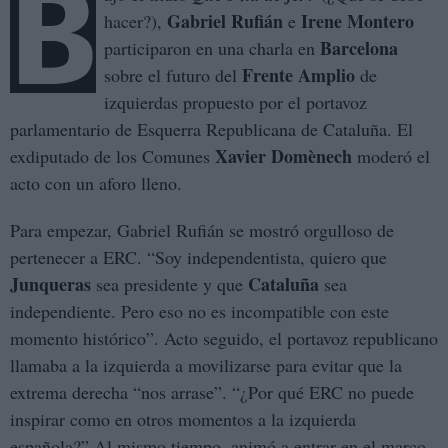
B
Gabriel Rufián
Irene Montero
hacer?),
e
Barcelona
participaron en una charla en
Frente Amplio
sobre el futuro del
de
izquierdas propuesto por el portavoz
parlamentario de Esquerra Republicana de Cataluña. El
Xavier Domènech
exdiputado de los Comunes
moderó el
acto con un aforo lleno.
Para empezar, Gabriel Rufián se mostró orgulloso de
pertenecer a ERC. “Soy independentista, quiero que
Junqueras
Cataluña
sea presidente y que
sea
independiente. Pero eso no es incompatible con este
momento histórico”. Acto seguido, el portavoz republicano
llamaba a la izquierda a movilizarse para evitar que la
extrema derecha “nos arrase”. “¿Por qué ERC no puede
inspirar como en otros momentos a la izquierda
española?” Al mismo tiempo, animó a entrar en el marco