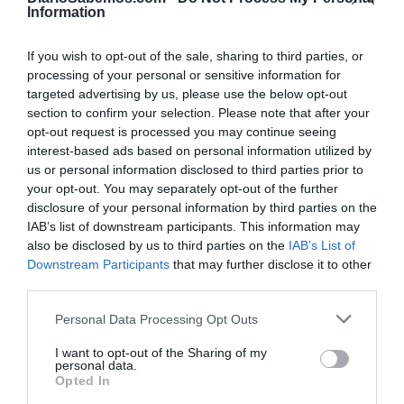
opciones electorales, entonces está clara cuál va a ser la
Information
PSOE
conclusión al final. Que hay que apoyar al
y votar
al PSOE porque es la candidatura más grande”, aseguró en
If you wish to opt-out of the sale, sharing to third parties, or
su intervención en el Consejo Ciudadano, el máximo
processing of your personal or sensitive information for
targeted advertising by us, please use the below opt-out
órgano del partido. Eso fue hace algunas semanas. Poco a
section to confirm your selection. Please note that after your
poco, Belarra también ha ido entrando en razón. “Algo hay
opt-out request is processed you may continue seeing
que hacer, pero hay que hacerlo bien”, sentencia Irene
interest-based ads based on personal information utilized by
Montero. Por algo se empieza.
us or personal information disclosed to third parties prior to
your opt-out. You may separately opt-out of the further
disclosure of your personal information by third parties on the
IAB’s list of downstream participants. This information may
also be disclosed by us to third parties on the
IAB’s List of
Downstream Participants
that may further disclose it to other
third parties.
Personal Data Processing Opt Outs
I want to opt-out of the Sharing of my
personal data.
Opted In