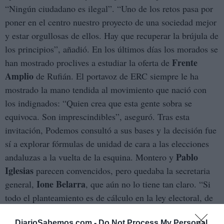
“Ningún ciudadano es ilegal”. “Uno de los retos pasa por
poner en el centro nuestro proyecto de una sociedad mejor
y estar orgullosas de ellos. Hay que recuperar la brújula de
los principios”, añadió. En los últimos días los morados se
Frente
han mostrado proclives a estudiar la oferta de
Amplio
de Rufián. El portavoz de ERC siempre le ha
mostrado la mano tendida al movimiento que nació con
los indignados: “Quien crea que esta gente sobra se
equivoca. Son imprescindibles”, aseguró. Tras esta
invitación, Podemos consultó a sus bases y la decisión fue
sí a explorar fórmulas de unidad de cara a las elecciones
Pablo
andaluzas a la vuelta de la esquina. Montero y
Iglesias
parecen convencidos, pero quedaba la secretaria
Ione Belarra
general,
, que aún no lo tiene tan claro. “Si
todo el planteamiento es de cálculo en la ley electoral, de
matemática parlamentaria, de candidatura con más
DiarioSabemos.com -
Do Not Process My Personal