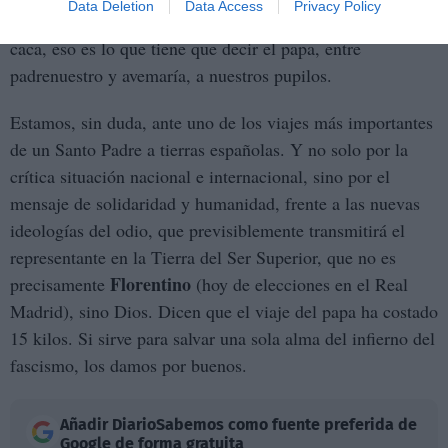
Data Deletion
Data Access
Privacy Policy
Abascal
puntapié, como propone
. Fascismo malo, feo,
caca, eso es lo que tiene que decir el papa, entre
padrenuestro y avemaría, a nuestros pupilos.
Estamos, sin duda, ante uno de los viajes más importantes
de un Santo Padre a tierras españolas. Y no solo por la
crítica situación nacional e internacional, sino por el
mensaje de solidaridad y humanidad, frente a las nuevas
ideologías del odio, que previsiblemente transmitirá el
representante en la Tierra del Ser Superior, que no es
Florentino
precisamente
(hoy de elecciones en el Real
Madrid), sino Dios. Dicen que el viaje del papa ha costado
15 kilos. Si sirve para salvar una sola alma del infierno del
fascismo, los damos por buenos.
Añadir
DiarioSabemos
como fuente preferida de
Google de forma gratuita