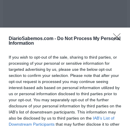
DiarioSabemos.com -
Do Not Process My Personal
La chavalería se abraza a los movimientos xenófobos
Information
inspirados por la nueva ultraderecha internacional
mientras esperan la llegada de León XIV, otro papa que
If you wish to opt-out of the sale, sharing to third parties, or
processing of your personal or sensitive information for
como Francisco, su antecesor, les ha salido rana y
targeted advertising by us, please use the below opt-out
antitrumpista. Tiene mucho trabajo, mucha homilía y
section to confirm your selection. Please note that after your
mucha encíclica por delante el santo padre Prevost hasta
opt-out request is processed you may continue seeing
rescatar a tantas ovejas descarriadas por los caminos del
interest-based ads based on personal information utilized by
us or personal information disclosed to third parties prior to
odio, el racismo y la insolidaridad. Tiene León mucha
your opt-out. You may separately opt-out of the further
tarea por hacer para deshacer la empanada mental que
disclosure of your personal information by third parties on the
Ayuso ha ido cocinando en las maleables mentes de
IAB’s list of downstream participants. This information may
also be disclosed by us to third parties on the
IAB’s List of
nuestros chicos. Solo unas horas antes de la llegada del
Downstream Participants
that may further disclose it to other
sumo pontífice, la presidenta de Madrid se ha despachado,