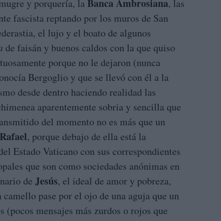
Banca Ambrosiana
mugre y porquería, la
, las
ente fascista reptando por los muros de San
derastia, el lujo y el boato de algunos
a
de faisán y buenos caldos con la que quiso
ctuosamente porque no le dejaron (nunca
onocía Bergoglio y que se llevó con él a la
ismo desde dentro haciendo realidad las
 chimenea aparentemente sobria y sencilla que
etransmitido del momento no es más que un
Rafael
, porque debajo de ella está la
 del Estado Vaticano con sus correspondientes
scopales que son como sociedades anónimas en
Jesús
onario de
, el ideal de amor y pobreza,
n camello pase por el ojo de una aguja que un
los (pocos mensajes más zurdos o rojos que