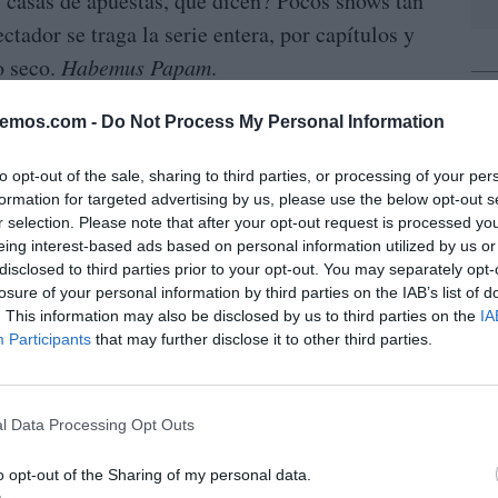
 casas de apuestas, qué dicen? Pocos shows tan
ctador se traga la serie entera, por capítulos y
lo seco.
Habemus Papam
.
L
Bergoglio, qué solos nos dejaste, boludo), todo
bemos.com -
Do Not Process My Personal Information
nalia ha sido retransmitida al minuto. Nada ha
to opt-out of the sale, sharing to third parties, or processing of your per
de el solemne entierro filmado en todos los
formation for targeted advertising by us, please use the below opt-out s
Basílica de San
 escenario imponente de la
r selection. Please note that after your opt-out request is processed y
eing interest-based ads based on personal information utilized by us or
 hasta el clérigo inquietante salido de
El
disclosed to third parties prior to your opt-out. You may separately opt-
xtra omnes
(todos fuera) con la voz grave y
losure of your personal information by third parties on the IAB’s list of
. This information may also be disclosed by us to third parties on the
IA
l monaguillo bebiéndose el vino de la sacristía,
Participants
that may further disclose it to other third parties.
rfecto, minuciosamente preparado y medido para
ieles y ateos. Todo ello debidamente contado
s entresijos del mundo católico, a los que nadie
l Data Processing Opt Outs
iven su minuto de gloria como heraldos de la
o opt-out of the Sharing of my personal data.