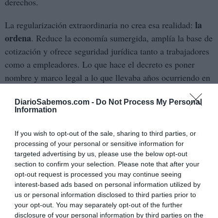
derechos.
la
La regularización extraordinaria no crea esa realidad:
ordena
. Reduce la economía sumergida, amplía la base de
cotización y ofrece seguridad jurídica tanto a trabajadores
como a empleadores. Lo que hace el decreto es poner
nombre y marco legal a lo que llevaba años ocurriendo en
los márgenes, con la tolerancia tácita de todos los
DiarioSabemos.com -
Do Not Process My Personal
gobiernos.
Information
En ese contexto, la posición de la Comisión Europea no es
If you wish to opt-out of the sale, sharing to third parties, or
ideológica, es funcional. Reconoce que distinguir entre
processing of your personal or sensitive information for
migración “legal” e “ilegal” sin abrir vías legales es un
targeted advertising by us, please use the below opt-out
section to confirm your selection. Please note that after your
ejercicio retórico. Y que las políticas de visados más
opt-out request is processed you may continue seeing
duras, que Bruselas prepara para terceros países, no sirven
interest-based ads based on personal information utilized by
de nada si dentro de la Unión se sigue necesitando trabajo
us or personal information disclosed to third parties prior to
que nadie quiere o puede cubrir.
your opt-out. You may separately opt-out of the further
disclosure of your personal information by third parties on the