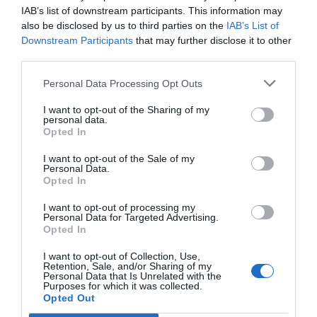
IAB’s list of downstream participants. This information may
Bruselas ha marcado distancia: no es su competencia, no
also be disclosed by us to third parties on the
IAB’s List of
es su decreto, no es su problema inmediato. Pero al mismo
Downstream Participants
that may further disclose it to other
tiempo ha despejado el terreno para que España actúe sin
third parties.
la sombra del reproche comunitario. No hay expediente,
Personal Data Processing Opt Outs
no hay advertencia, no hay corrección. Solo un
regularizar es compatible con
reconocimiento implícito:
I want to opt-out of the Sharing of my
personal data.
el marco europeo
.
Opted In
I want to opt-out of the Sale of my
La paradoja es que la Comisión ha dicho menos de lo que
Personal Data.
parece y, sin embargo, ha dicho más que muchos
Opted In
Ha recordado que la migración legal no se
gobiernos.
I want to opt-out of processing my
gestiona con consignas, sino con normas.
Personal Data for Targeted Advertising.
Y que cuando
Opted In
se hace, el sistema deja de funcionar como un castigo y
empieza a funcionar como un Estado.
I want to opt-out of Collection, Use,
Retention, Sale, and/or Sharing of my
Personal Data that Is Unrelated with the
Purposes for which it was collected.
El resto —la indignación selectiva, los discursos de cupo,
Opted Out
la confusión entre derechos y caridad— pertenece a la