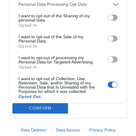
Bruselas
cualquier intención hostil contra la UE, en
se
Personal Data Processing Opt Outs
interpretan estos movimientos de colaboración policial y
Washington
judicial de EEUU (nada desinteresados,
I want to opt-out of the Sharing of my
personal data.
jamás colaboró con nadie sin recibir algo a cambio) como
Opted In
el relanzamiento de la guerra híbrida contra Europa. Un
I want to opt-out of the Sale of my
concepto que, aunque asociado en los últimos años a la
Personal Data.
Opted In
Putin
Rusia de
, Trump desarrolla con igual maestría.
I want to opt-out of processing my
Personal Data for Targeted Advertising.
La guerra híbrida describe un conjunto de tácticas que
Opted In
combinan herramientas militares, económicas,
I want to opt-out of Collection, Use,
informativas y cibernéticas para erosionar a un adversario
Retention, Sale, and/or Sharing of my
Personal Data that Is Unrelated with the
sin necesidad de un conflicto armado convencional. Se
Purposes for which it was collected.
basa en la desinformación (campañas coordinadas para
Opted Out
manipular a la opinión pública, polarizar sociedades y
CONFIRM
erosionar la confianza en las instituciones); ciberataques
(intrusiones en infraestructuras críticas, robo de datos o
sabotaje digital); presión económica (uso de aranceles,
Data Deletion
Data Access
Privacy Policy