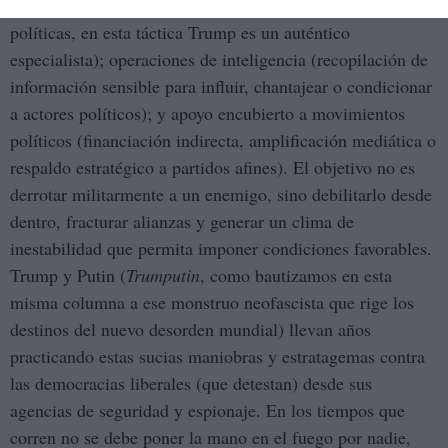
sanciones o chantajes comerciales para forzar decisiones
políticas, en esta táctica Trump es un auténtico
especialista); operaciones de inteligencia (recopilación de
información sensible para influir, chantajear o condicionar
a actores políticos); y apoyo encubierto a movimientos
políticos (financiación indirecta, amplificación mediática o
respaldo estratégico a partidos afines). El objetivo no es
derrotar militarmente a un enemigo, sino debilitarlo desde
dentro, fracturar alianzas y generar un clima de
inestabilidad que permita imponer condiciones favorables.
Trump y Putin (
Trumputin
, como bautizamos en esta
misma columna a ese monstruo neofascista que rige los
destinos del nuevo desorden mundial) llevan años
practicando estas sucias maniobras y estratagemas contra
las democracias liberales (que detestan) desde sus
agencias de seguridad y espionaje. En los tiempos que
corren no se debe poner la mano en el fuego por nadie,