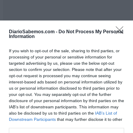
DiarioSabemos.com -
Do Not Process My Personal
Information
If you wish to opt-out of the sale, sharing to third parties, or
processing of your personal or sensitive information for
targeted advertising by us, please use the below opt-out
section to confirm your selection. Please note that after your
opt-out request is processed you may continue seeing
interest-based ads based on personal information utilized by
us or personal information disclosed to third parties prior to
La mano de Trump es alargada. El dirigente
your opt-out. You may separately opt-out of the further
ultraconservador cuenta con nada despreciables tentáculos
disclosure of your personal information by third parties on the
IAB’s list of downstream participants. This information may
europeos, partidos instalados como pequeños caballos de
also be disclosed by us to third parties on the
IAB’s List of
Troya
en cada rincón del viejo continente. Aunque la
Downstream Participants
that may further disclose it to other
Mar-A-Lago
Administración del multimillonario de
niega
third parties.