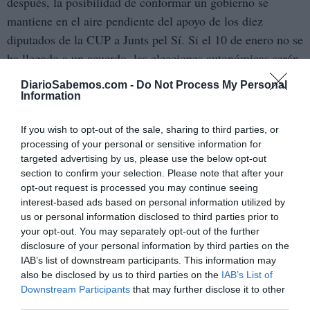
después, la posibilidad de conformar un gobierno se
mantiene en el aire pendiente del apoyo de los diez
diputados de la CUP a Junts pel Sí. Si el 10 de enero no se
ha llegado a un acuerdo, las elecciones autonómicas serán
convocadas de nuevo de forma automática, y serían las
DiarioSabemos.com -
Do Not Process My Personal
cuartas en cinco años.El Parlamento de Cataluña para la
Information
XI Legislatura está formado por 62 diputados de Junts pel
If you wish to opt-out of the sale, sharing to third parties, or
Sí, 25 de Ciutadans, 11 del Partido Socialista de
processing of your personal or sensitive information for
Catalunya, 11 de Catalunya Sí que es Pot [coalición
targeted advertising by us, please use the below opt-out
formada por Iniciativa per Catalunya Verds (ICV),
section to confirm your selection. Please note that after your
Esquerra Unida i Alternativa (EUiA), Podemos y Equo],
opt-out request is processed you may continue seeing
interest-based ads based on personal information utilized by
11 del Partido Popular y 10 de la CUP, que son los que
us or personal information disclosed to third parties prior to
tienen en sus manos el que haya o no nuevo gobierno en
your opt-out. You may separately opt-out of the further
Cataluña.
disclosure of your personal information by third parties on the
IAB’s list of downstream participants. This information may
also be disclosed by us to third parties on the
IAB’s List of
Añadir
DiarioSabemos
como fuente preferida de
Downstream Participants
that may further disclose it to other
Google de forma gratuita
third parties.
Mantente informado con las últimas noticias de actualidad.