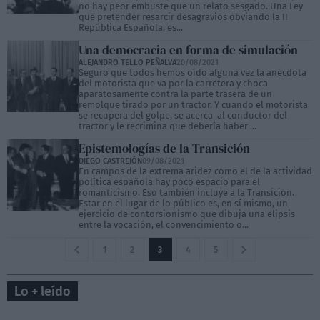
no hay peor embuste que un relato sesgado. Una Ley
que pretender resarcir desagravios obviando la II
República Española, es...
Una democracia en forma de simulación
ALEJANDRO TELLO PEÑALVA
20/08/2021
Seguro que todos hemos oído alguna vez la anécdota
del motorista que va por la carretera y choca
aparatosamente contra la parte trasera de un
remolque tirado por un tractor. Y cuando el motorista
se recupera del golpe, se acerca al conductor del
tractor y le recrimina que debería haber ...
Epistemologías de la Transición
DIEGO CASTREJÓN
09/08/2021
En campos de la extrema aridez como el de la actividad
política española hay poco espacio para el
romanticismo. Eso también incluye a la Transición.
Estar en el lugar de lo público es, en sí mismo, un
ejercicio de contorsionismo que dibuja una elipsis
entre la vocación, el convencimiento o...
1
2
3
4
5
Lo + leído