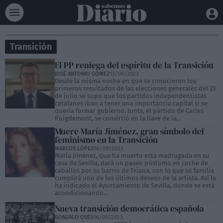
Transición
El PP reniega del espíritu de la Transición
JOSÉ ANTONIO GÓMEZ
13/09/2023
Desde la misma noche en que se conocieron los
primeros resultados de las elecciones generales del 23
de julio se supo que los partidos independentistas
catalanes iban a tener una importancia capital si se
quería formar gobierno. Junts, el partido de Carles
Puigdemont, se convirtió en la llave de la...
Muere María Jiménez, gran símbolo del
feminismo en la Transición
MARCOS LÓPEZ
08/09/2023
María Jiménez, que ha muerto esta madrugada en su
casa de Sevilla, dará un paseo póstumo en coche de
caballos por su barrio de Triana, con lo que su familia
cumplirá uno de los últimos deseos de la artista. Así lo
ha indicado el Ayuntamiento de Sevilla, donde se está
acondicionando...
Nueva transición democrática española
GONZALO OSÉS
06/09/2023