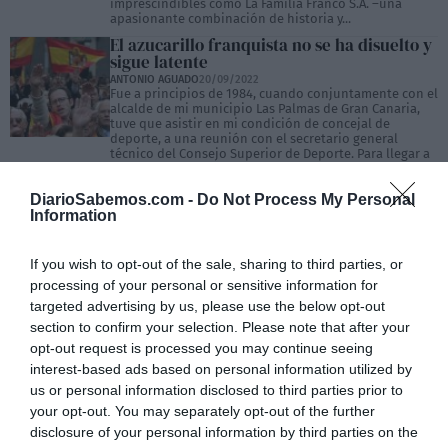
imprescindibles como La Familia Franco S.A. –una
apasionante combinación de historia y...
El azucarillo franquista no se ha disuelto y
sigue latente
ANTONIO AGUADO
20/09/2022
Fue a principios de 1984, cuando conjuntamente con el
alcalde de mi municipio Las Palmas de Gran Canaria,
tuve que asistir en mi condición de concejal de
deporte, a una reunión con el secretario general
técnico del Consejo Superior de Deporte. Para llegar a
su despacho tuvimos que atravesar un...
Pacto de Transición 75-78. Humo de
DiarioSabemos.com -
Do Not Process My Personal
democracia hacia una democracia de
Information
humo
JAIME COMPANY GONZÁLEZ
03/08/2022
Los vicios ocultos suelen aflorar, primero en cuanto a
If you wish to opt-out of the sale, sharing to third parties, or
los efectos varios que perturban la construcción, y en
processing of your personal or sensitive information for
las etapas de mayor evolución hacia su visibilidad, de
targeted advertising by us, please use the below opt-out
forma que aunque pueden no comprometer la
estética, sobre todo cuando hay un exceso
section to confirm your selection. Please note that after your
ornamental, sí suponen un menoscabo de seguridad,
opt-out request is processed you may continue seeing
funcionalidad y ...
interest-based ads based on personal information utilized by
us or personal information disclosed to third parties prior to
your opt-out. You may separately opt-out of the further
disclosure of your personal information by third parties on the