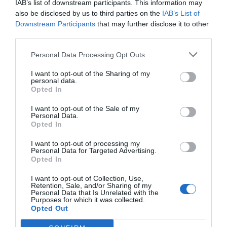
IAB’s list of downstream participants. This information may
also be disclosed by us to third parties on the
IAB’s List of
Downstream Participants
that may further disclose it to other
third parties.
Personal Data Processing Opt Outs
I want to opt-out of the Sharing of my
personal data.
Opted In
I want to opt-out of the Sale of my
Personal Data.
Opted In
Los sindicatos defienden el Proyecto de
Ley de Memoria Democrática
I want to opt-out of processing my
Personal Data for Targeted Advertising.
EVA MALDONADO
13/07/2022
Opted In
UGT y CCOO comparten y defienden el redactado actual
y espíritu de la Ley de Memoria Democrática y explican
que la Ley de Memoria Democrática expresamente se
I want to opt-out of Collection, Use,
fundamenta “en los principios de verdad, justicia,
Retention, Sale, and/or Sharing of my
reparación y garantía de no repetición, así como en los
Personal Data that Is Unrelated with the
valores democráticos de concordia, convivencia,
Purposes for which it was collected.
pluralismo...
Opted Out
Golpe de Estado real para cambiar el