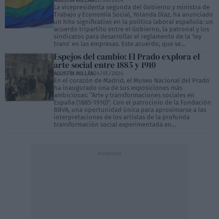
AGUSTÍN MILLÁN
03/06/2024
La vicepresidenta segunda del Gobierno y ministra de
Trabajo y Economía Social, Yolanda Díaz, ha anunciado
un hito significativo en la política laboral española: un
acuerdo tripartito entre el Gobierno, la patronal y los
sindicatos para desarrollar el reglamento de la 'ley
trans' en las empresas. Este acuerdo, que se...
Espejos del cambio: El Prado explora el
arte social entre 1885 y 1910
AGUSTÍN MILLÁN
24/05/2024
En el corazón de Madrid, el Museo Nacional del Prado
ha inaugurado una de sus exposiciones más
ambiciosas: “Arte y transformaciones sociales en
España (1885-1910)”. Con el patrocinio de la Fundación
BBVA, una oportunidad única para aproximarse a las
interpretaciones de los artistas de la profunda
transformación social experimentada en...