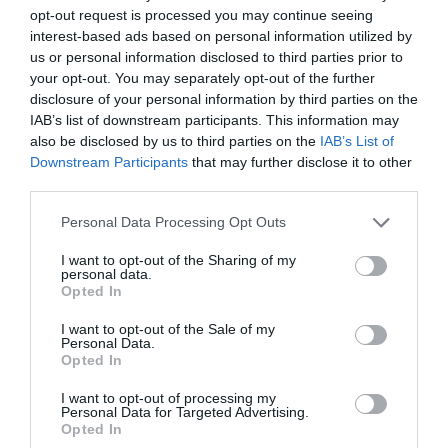
opt-out request is processed you may continue seeing
interest-based ads based on personal information utilized by
us or personal information disclosed to third parties prior to
your opt-out. You may separately opt-out of the further
disclosure of your personal information by third parties on the
IAB’s list of downstream participants. This information may
also be disclosed by us to third parties on the
IAB’s List of
Downstream Participants
that may further disclose it to other
third parties.
Personal Data Processing Opt Outs
I want to opt-out of the Sharing of my
personal data.
Opted In
Debate sobre la reducción de la jornada
laboral: equilibrio entre productividad y
calidad de vida
I want to opt-out of the Sale of my
Personal Data.
EVA MALDONADO
24/01/2024
Opted In
Este jueves se desarrollará una importante reunión
para debatir la propuesta de reducción de la jornada
laboral en España. Esta iniciativa, impulsada por el
I want to opt-out of processing my
Gobierno, busca disminuir la semana laboral de 40 a
Personal Data for Targeted Advertising.
37.5 horas para 2025, manteniendo intactos los
Opted In
salarios. La discusión, liderada por el Secretario de