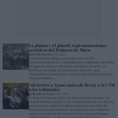
La pluma y el pincel: representaciones
artísticas del Primero de Mayo
AGUSTÍN MILLÁN
01/05/2024
El Primero de Mayo, conocido como el Día
Internacional de los Trabajadores, celebrado en el día
de ayer, ha sido un tema recurrente en el arte y la
política a lo largo de la historia. Este día, que
conmemora la lucha por una jornada laboral de ocho
horas y celebra...
Advierten a Ayuso antes de llevar a la CAM
a los tribunales
JUAN CARLOS RUIZ
04/04/2024
El Área Pública de CCOO de Madrid ha formulado un
requerimiento, previo a la interposición de un recurso
contencioso-administrativo para la protección de
derechos fundamentales. La organización entiende
que la Consejería de Economía, Hacienda y Empleo
debe sentarse a negociar, con el fin de ajustar a