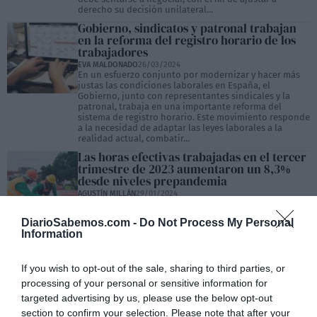
derecho su decisión unilateral...
Gobierno, sindicatos y patronal trabajan
en la reforma del registro horario de los
trabajadores
EVA MALDONADO
26/03/2024
En un esfuerzo conjunto por modernizar y hacer más
justas las condiciones laborales en España, el
Gobierno, junto con representantes sindicales y la
patronal, trabaja en una importante reforma del
sistema de registro horario. Este movimiento responde
a la necesidad de adaptar las leyes laborales a la
realidad actual, combatir...
Las horas efectivas trabajadas en el tercer
trimestre de 2023 aumentaron un 8,3%
desde niveles prepandemia
AGUSTÍN MILLÁN
29/01/2024
El Ministerio de Inclusión, Seguridad Social y
Migraciones ha publicado por segunda vez la
DiarioSabemos.com -
Do Not Process My Personal
estadística de horas efectivas trabajadas y horas
Information
cotizadas. Está calculada a partir de los datos de las
cotizaciones sociales abonadas por las empresas.
Estos datos se publican de forma trimestral, iniciando
la serie en enero de...
If you wish to opt-out of the sale, sharing to third parties, or
processing of your personal or sensitive information for
targeted advertising by us, please use the below opt-out
section to confirm your selection. Please note that after your