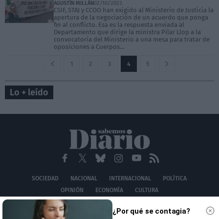
AGUSTÍN MILLÁN
02/10/2023
CSIF, STAJ y CCOO han exigido al Ministerio de Justicia la
apertura de la negociación de un acuerdo que ponga
fin al conflicto. Esa es la respuesta enviada al
Departamento que dirige la ministra Pilar Llop a la
convocatoria del Ministerio a una mesa para tratar de
oposiciones a Cuerpos...
1
2
3
4
5
Lo + leído
SOCIEDAD
NACIONAL
INTERNACIONAL
POLÍTICA
OPINIÓN
ECONOMÍA
CULTURA
EQUIPO
AVISO LEGAL
POLÍTICA DE PRIVACIDAD
POLÍTICA DE COOKIES
¿Por qué se contagia?
CONTACTO