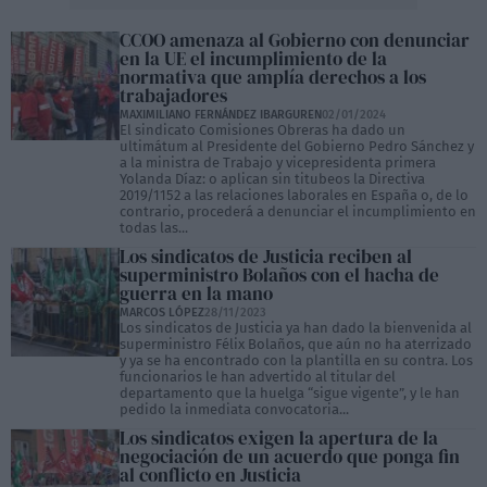
CCOO amenaza al Gobierno con denunciar
en la UE el incumplimiento de la
normativa que amplía derechos a los
trabajadores
MAXIMILIANO FERNÁNDEZ IBARGUREN
02/01/2024
El sindicato Comisiones Obreras ha dado un
ultimátum al Presidente del Gobierno Pedro Sánchez y
a la ministra de Trabajo y vicepresidenta primera
Yolanda Díaz: o aplican sin titubeos la Directiva
2019/1152 a las relaciones laborales en España o, de lo
contrario, procederá a denunciar el incumplimiento en
todas las...
Los sindicatos de Justicia reciben al
superministro Bolaños con el hacha de
guerra en la mano
MARCOS LÓPEZ
28/11/2023
Los sindicatos de Justicia ya han dado la bienvenida al
superministro Félix Bolaños, que aún no ha aterrizado
y ya se ha encontrado con la plantilla en su contra. Los
funcionarios le han advertido al titular del
departamento que la huelga “sigue vigente”, y le han
pedido la inmediata convocatoria...
Los sindicatos exigen la apertura de la
negociación de un acuerdo que ponga fin
al conflicto en Justicia