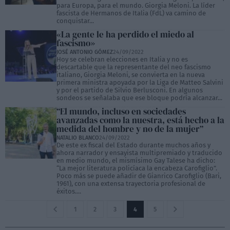
para Europa, para el mundo. Giorgia Meloni. La líder
fascista de Hermanos de Italia (FdL) va camino de
conquistar...
«La gente le ha perdido el miedo al
fascismo»
JOSÉ ANTONIO GÓMEZ
24/09/2022
Hoy se celebran elecciones en Italia y no es
descartable que la representante del neo fascismo
italiano, Giorgia Meloni, se convierta en la nueva
primera ministra apoyada por la Liga de Matteo Salvini
y por el partido de Silvio Berlusconi. En algunos
sondeos se señalaba que ese bloque podría alcanzar...
“El mundo, incluso en sociedades
avanzadas como la nuestra, está hecho a la
medida del hombre y no de la mujer”
NATALIO BLANCO
24/09/2022
De este ex fiscal del Estado durante muchos años y
ahora narrador y ensayista multipremiado y traducido
en medio mundo, el mismísimo Gay Talese ha dicho:
“La mejor literatura policíaca la encabeza Carofiglio”.
Poco más se puede añadir de Gianrico Carofiglio (Bari,
1961), con una extensa trayectoria profesional de
éxitos....
1
2
3
4
5