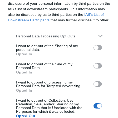
disclosure of your personal information by third parties on the
IAB’s list of downstream participants. This information may
also be disclosed by us to third parties on the
IAB’s List of
Downstream Participants
that may further disclose it to other
third parties.
Personal Data Processing Opt Outs
I want to opt-out of the Sharing of my
personal data.
Opted In
I want to opt-out of the Sale of my
Personal Data.
La UE, el presidente de la República y el
Opted In
Tribunal Constitucional pueden frenar a
Meloni
I want to opt-out of processing my
JOSÉ ANTONIO GÓMEZ
30/09/2022
Personal Data for Targeted Advertising.
Tal y como analizamos en Diario Sabemos, Giorgia
Opted In
Meloni ganó las elecciones por culpa del fracaso tanto
de los partidos democráticos como del propio sistema
I want to opt-out of Collection, Use,
y de la clase política a la hora de proteger al pueblo
Retention, Sale, and/or Sharing of my
frente a los abusos de los poderosos, de esas grandes
Personal Data that Is Unrelated with the
fortunas, bancos, castas...
Purposes for which it was collected.
Con la de listos que hay en la izquierda
Opted Out