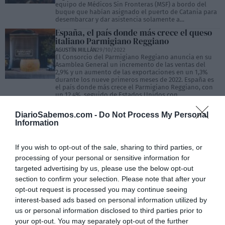
equipo de Médicos Sin Fronteras (MSF) a bordo del
buque que habían asignado el puerto de Catania para
desembarcar y dar asistencia solamente a...
España, el país donde más crece el queso
italiano Parmigiano Reggiano
AGUSTÍN MILLÁN
29/10/2022
El Consorcio del Parmigiano Reggiano anuncia en su
Asamblea General un incremento de las ventas del
2,9% y un aumento de las exportaciones en un 1,3%
durante los nueve primeros meses de 2022. España es
el país donde más crece el Parmigiano Reggiano, con
un 12,4%, seguido de Estados Unidos con...
El arte del corte de la rueda de
DiarioSabemos.com -
Parmigiano Regiano
Do Not Process My Personal
Information
AGUSTÍN MILLÁN
01/10/2022
El corte manual de una rueda de Parmigiano Regiano
es un verdadero arte, casi tanto como la elaboración
If you wish to opt-out of the sale, sharing to third parties, or
artesanal de este famoso queso italiano, que se
mantiene inalterable desde hace siglos. Solo un corte
processing of your personal or sensitive information for
correcta y hábilmente ejecutado permitirá que la
targeted advertising by us, please use the below opt-out
rueda de Parmigiano Regiano libere sus aromas,
sabores y...
section to confirm your selection. Please note that after your
opt-out request is processed you may continue seeing
interest-based ads based on personal information utilized by
us or personal information disclosed to third parties prior to
your opt-out. You may separately opt-out of the further