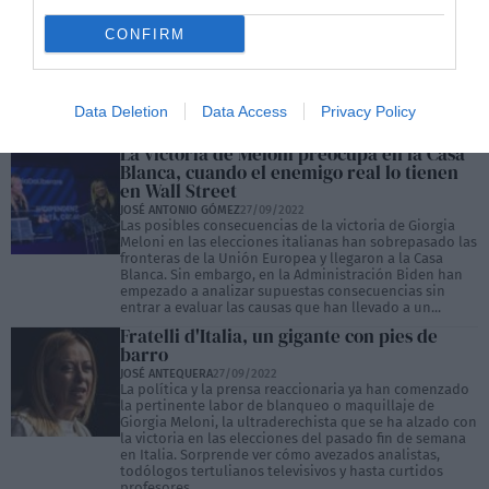
cómo puede ganar Meloni
SANTIAGO APARICIO
27/09/2022
CONFIRM
Al final la coalición de derechas venció en las
elecciones italianas y gracias a sus 118 diputados (de
400) podrá ser nombrada presidenta Giorgia Meloni. Le
acompañan en esa coalición Matteo Salvini de la Liga
con 65 diputados y Silvio Berlusconi de Forza Italia con
Data Deletion
Data Access
Privacy Policy
45 curules. Por la izquierda...
La victoria de Meloni preocupa en la Casa
Blanca, cuando el enemigo real lo tienen
en Wall Street
JOSÉ ANTONIO GÓMEZ
27/09/2022
Las posibles consecuencias de la victoria de Giorgia
Meloni en las elecciones italianas han sobrepasado las
fronteras de la Unión Europea y llegaron a la Casa
Blanca. Sin embargo, en la Administración Biden han
empezado a analizar supuestas consecuencias sin
entrar a evaluar las causas que han llevado a un...
Fratelli d'Italia, un gigante con pies de
barro
JOSÉ ANTEQUERA
27/09/2022
La política y la prensa reaccionaria ya han comenzado
la pertinente labor de blanqueo o maquillaje de
Giorgia Meloni, la ultraderechista que se ha alzado con
la victoria en las elecciones del pasado fin de semana
en Italia. Sorprende ver cómo avezados analistas,
todólogos tertulianos televisivos y hasta curtidos
profesores...