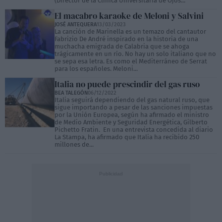
(Director de la Clínica Universitaria de Ojos...
El macabro karaoke de Meloni y Salvini
JOSÉ ANTEQUERA
13/03/2023
La canción de Marinella es un temazo del cantautor
Fabrizio De André inspirado en la historia de una
muchacha emigrada de Calabria que se ahoga
trágicamente en un río. No hay un solo italiano que no
se sepa esa letra. Es como el Mediterráneo de Serrat
para los españoles. Meloni...
Italia no puede prescindir del gas ruso
BEA TALEGÓN
06/12/2022
Italia seguirá dependiendo del gas natural ruso, que
sigue importando a pesar de las sanciones impuestas
por la Unión Europea, según ha afirmado el ministro
de Medio Ambiente y Seguridad Energética, Gilberto
Pichetto Fratin. En una entrevista concedida al diario
La Stampa, ha afirmado que Italia ha recibido 250
millones de...