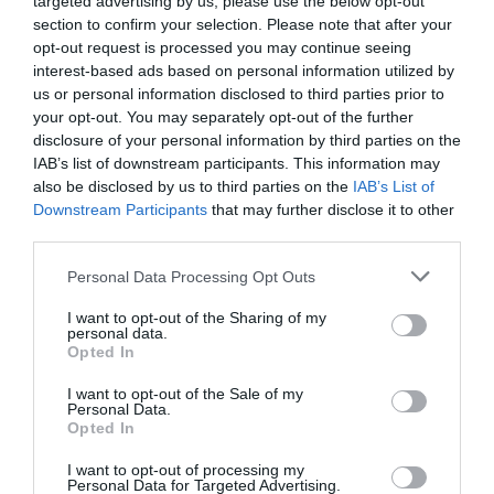
targeted advertising by us, please use the below opt-out
iniciará diligencias con el fin de determinar la posible
section to confirm your selection. Please note that after your
comisión de un delito contra el medio ambiente al
amparo de los artículos 325 y 326 del Código Penal,...
opt-out request is processed you may continue seeing
interest-based ads based on personal information utilized by
us or personal information disclosed to third parties prior to
your opt-out. You may separately opt-out of the further
disclosure of your personal information by third parties on the
IAB’s list of downstream participants. This information may
also be disclosed by us to third parties on the
IAB’s List of
Downstream Participants
that may further disclose it to other
third parties.
Personal Data Processing Opt Outs
I want to opt-out of the Sharing of my
personal data.
Opted In
I want to opt-out of the Sale of my
Personal Data.
Opted In
La escritura, el gran misterio con el que
todo comenzó
I want to opt-out of processing my
Personal Data for Targeted Advertising.
NATALIO BLANCO
02/10/2022