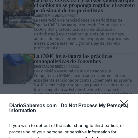
La FAPE, CCOO, UGT y la FeSP celebran que
el Gobierno se proponga regular el secreto
profesional de los periodistas
AGUSTÍN MILLÁN
23/11/2022
La Federación de Asociaciones de Periodistas de
España (FAPE), las Agrupaciones de Periodistas de
CCOO y UGT y la Federación de Sindicatos de
Periodistas (FeSP) celebran que el Gobierno haya
anunciado hoy la intención de que, en los próximos
meses, pueda estar en vigor una ley del secreto
profesional de...
La CNMC investigará las prácticas
monopolísticas de Ecoembes
JUAN CARLOS RUIZ
22/10/2022
La Comisión Nacional de los Mercados y la
Competencia (CNMC) ha iniciado recientemente un
expediente sancionador contra Ecoembalajes España
S.A. (Ecoembes) por supuestas prácticas contrarias a la
libre competencia. Este hecho «no ha supuesto
ninguna sorpresa para las organizaciones ecologistas»
que valoran muy positivamente «que de una vez se
ponga cerco a...
DiarioSabemos.com -
Do Not Process My Personal
Information
La Fiscalía investiga a la Xunta de Galicia
por la huelga de incendios de este verano
JUAN CARLOS RUIZ
14/10/2022
If you wish to opt-out of the sale, sharing to third parties, or
La Fiscalía ha respondido a las denuncias presentadas
por las distintas entidades que integran la plataforma
processing of your personal or sensitive information for
«Por un Monte Gallego con Futuro» informando que