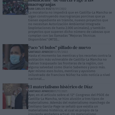
insuficiente" de García-Page a las
macrogranjas
JUAN CARLOS RUIZ
18/01/2022
La moratoria no impedirá que en Castilla-La Mancha se
sigan construyendo macrogranjas porcinas que ya
tienen expediente en trámite, nuevos proyectos que
no necesitan Autorización Ambiental Integrada
(explotaciones de hasta 2.000 animales), y también
proyectos que superen dicho número de cabezas que
cumplan con las llamadas “Mejoras Técnicas
Disponibles” (MTD)...
Paco “el bulos” pillado de nuevo
SANTIAGO APARICIO
13/01/2022
Hasta el momento las mentiras y los recortes contra la
población más vulnerable de Castilla-La Mancha no
habían traspasado las fronteras de la región, con
alguna salvedad como Diario Sabemos y poco más.
Ayer mismo esos bulos, mentiras y ayusismo
inilustrado de Francisco Núñez ha sido noticia a nivel
nacional....
El materialismo histérico de Díaz
SANTIAGO APARICIO
01/11/2021
Ayer, en el artículo sobre el 12° Congreso del PSOE de
Castilla-La Mancha, se hizo alusión a tres tipos de
materialismo. Además del materialismo manchego de
Emiliano García-Page se señaló que existía un
materialismo histérico, el cual es propio de la
izquierda verdadera actual. Un materialismo