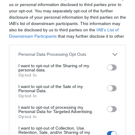
para quitarse a la familia de encima un día. Otros igual
us or personal information disclosed to third parties prior to
querían hacer compras en El corte inglés porque en
your opt-out. You may separately opt-out of the further
su...
disclosure of your personal information by third parties on the
Un Sánchez crecido quiere cargarse a
IAB’s list of downstream participants. This information may
García-Page
also be disclosed by us to third parties on the
IAB’s List of
SANTIAGO APARICIO
17/07/2022
Han tomado la decisión en Moncloa. Tras el subidón
Downstream Participants
that may further disclose it to other
emocional que ha tenido el presidente del Gobierno
third parties.
tras el debate sobre el estado de la nación, se ha
convencido de que debe acabar como sea con
Emiliano García-Page. Algo que ya tenía en mente y que
Personal Data Processing Opt Outs
ha intentado realizar de...
Todo el mundo se pregunta: “¿Quién
I want to opt-out of the Sharing of my
personal data.
asesora a Sánchez?”
Opted In
SANTIAGO APARICIO
04/05/2022
Hasta los más furibundos sanchistas comienzan a
preguntarse: “¿Quién asesora a Sánchez?”. Su confianza
I want to opt-out of the Sale of my
en “su” presidente del Gobierno es férrea pero
Personal Data.
entienden que, en parte, tiene al enemigo en casa.
Opted In
Cuando al camarlengo monclovita, Iván Redondo, le
entregaron el finiquito, ningún sanchista lloró por la
I want to opt-out of processing my
pérdida. Pensaban, con acierto,...
Personal Data for Targeted Advertising.
Opted In
I want to opt-out of Collection, Use,
Retention, Sale, and/or Sharing of my