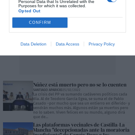
Personal Data that Is Unrelated with the
Purposes for which it was collected.
Opted Out
CONFIRM
Data Deletion
Data Access
Privacy Policy
Núñez está muerto pero no se lo cuenten
SANTIAGO APARICIO
25/02/2022
La crisis del PP va sumando cadáveres políticos cada
día. Al de Teodoro García Egea, se suma el de Pablo
Casado –por mucho que sea un entierro en diferido- y
vendrán muchos más. Algunos están ya muertos pero
no lo saben. Viven felices en su mundo, alguno dirá
que de...
Las plataformas vecinales de Castilla-La
Mancha "decepcionadas ante la moratoria