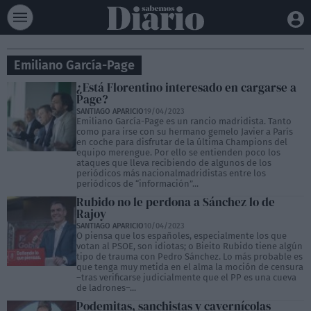
Emiliano García-Page
¿Está Florentino interesado en cargarse a
Page?
SANTIAGO APARICIO
19/04/2023
Emiliano García-Page es un rancio madridista. Tanto
como para irse con su hermano gemelo Javier a París
en coche para disfrutar de la última Champions del
equipo merengue. Por ello se entienden poco los
ataques que lleva recibiendo de algunos de los
periódicos más nacionalmadridistas entre los
periódicos de “información”...
Rubido no le perdona a Sánchez lo de
Rajoy
SANTIAGO APARICIO
10/04/2023
O piensa que los españoles, especialmente los que
votan al PSOE, son idiotas; o Bieito Rubido tiene algún
tipo de trauma con Pedro Sánchez. Lo más probable es
que tenga muy metida en el alma la moción de censura
–tras verificarse judicialmente que el PP es una cueva
de ladrones–...
Podemitas, sanchistas y cavernícolas