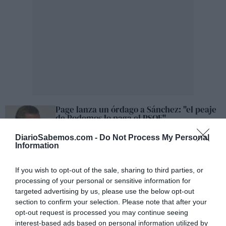
Page lanza un órdago a Sánchez: "el peaje
de Podemos lo paga el PSOE"
JOSÉ ANTONIO GÓMEZ
12/09/2022
No es un secreto que el presidente de Castilla-La
DiarioSabemos.com -
Do Not Process My Personal
Mancha, Emiliano García-Page, no ha apoyado ni
Information
pública ni privadamente la política de pactos de Pedro
Sánchez. Ya en noviembre de 2019, nada más firmarse el
acuerdo de coalición entre el PSOE y Unidas Podemos,
If you wish to opt-out of the sale, sharing to third parties, or
el presidente castellanomanchego afirmó que "el...
processing of your personal or sensitive information for
Sólo Page hace un amago de crítica a
targeted advertising by us, please use the below opt-out
Sánchez
section to confirm your selection. Please note that after your
SANTIAGO APARICIO
26/07/2022
No se sabe muy bien para qué han acudido los
opt-out request is processed you may continue seeing
miembros del Comité Federal a la sede del PSOE en la
interest-based ads based on personal information utilized by
calle Ferraz de Madrid. Alguno habrá que aprovechó