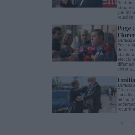
Gestión 
ataque s
y el inc
relación 
Page 
Flore
SANTIAGO A
Pese a l
derecha 
absoluta
eleccion
difamaci
victoria...
Emili
SANTIAGO A
Otra cos
socialist
hecho ir
poderoso
recurrir 
1