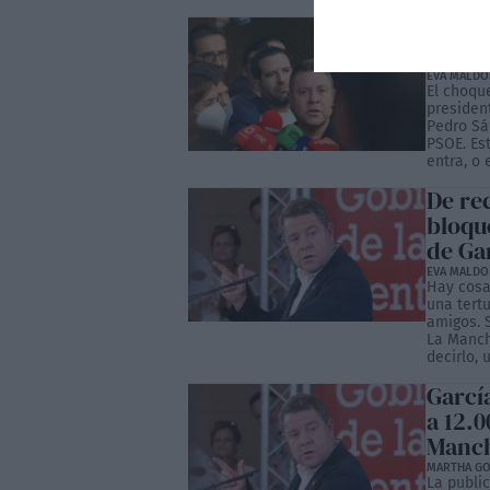
Sánch
PSOE 
EVA MALD
El choque
presiden
Pedro Sá
PSOE. Es
entra, o 
De re
bloque
de Ga
EVA MALD
Hay cosa
una tert
amigos. 
La Manch
decirlo, 
Garcí
a 12.0
Manc
MARTHA GO
La public