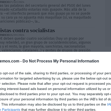
PARICIO
21/02/2024
as las palabras del secretario general del PSOE del lunes
nsado «¡Calladito estarías más guapo!». Más allá de la
a —el interfecto pensará que más guapo ya no se puede
e su cara ya no aguanta más maquillaje (sí, va maquillado
ariciones públicas)—, la...
stas contra socialistas
PARICIO
26/01/2024
OE deben quedar cuatro socialistas (hay un grupo por
uy rebelde), un gran grupo de socialdemócratas, algunos
s y el resto, la gran mayoría, sanchistas, nacionalistas
, valencianos, catalanes...) y gentes de grupos de presión
 para el “¿Qué hay de lo mío?”. El sanchista por...
bemos.com -
Do Not Process My Personal Information
L
d es España y la mierda para los
hegos
to opt-out of the sale, sharing to third parties, or processing of your per
PARICIO
06/12/2023
formation for targeted advertising by us, please use the below opt-out s
más la presidenta de la Comunidad de Madrid hace gala del
o que le es innato. Asume para su autonomía, que no lo
r selection. Please note that after your opt-out request is processed y
no haberla separado por la fuerza de Castilla (el verdadero
eing interest-based ads based on personal information utilized by us or
tórico), la representación de toda España. Más allá de la
disclosed to third parties prior to your opt-out. You may separately opt-
de...
losure of your personal information by third parties on the IAB’s list of
ras de la derecha sobre Page… y todo
. This information may also be disclosed by us to third parties on the
IA
neral
Participants
that may further disclose it to other third parties.