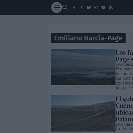
SOCIEDAD
NACI
Emiliano García-Page
Los f
Page 
JUAN CARLO
Ecologis
los nuev
Mancha t
consider
la grave 
El go
Cuenc
ubicac
Palan
JUAN CARLO
La demand