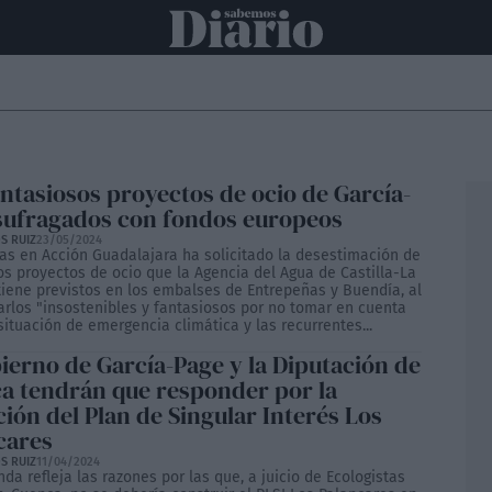
ONAL
INTERNACIONAL
POLÍTICA
OPINIÓN
ECONOMÍA
C
antasiosos proyectos de ocio de García-
sufragados con fondos europeos
S RUIZ
23/05/2024
tas en Acción Guadalajara ha solicitado la desestimación de
os proyectos de ocio que la Agencia del Agua de Castilla-La
iene previstos en los embalses de Entrepeñas y Buendía, al
arlos "insostenibles y fantasiosos por no tomar en cuenta
situación de emergencia climática y las recurrentes...
bierno de García-Page y la Diputación de
a tendrán que responder por la
ión del Plan de Singular Interés Los
cares
S RUIZ
11/04/2024
a refleja las razones por las que, a juicio de Ecologistas