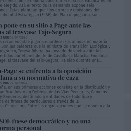
n-Cuenca, no se debería construir el PLSI Los Palancares en
e elegido. Así, el texto de la demanda expone seis
ones. Estas plantean que "los errores y omisiones del
mbiental Estratégico (EsAE) del Plan impugnado, son...
 pone en su sitio a Page ante las
as al trasvase Tajo-Segura
S RUIZ
04/04/2024
s recomendable jugar a enardecer los ánimos en materia
 Son las palabras que la ministra de Transición Ecológica y
ográfico, Teresa Ribera, ha enviado de vuelta ante las
vertidas por el presidente de Castilla-la Mancha, Emiliano
ge, al trasvase del Tajo-Segura. Ha sido durante una...
a-Page se enfrenta a la oposición
dana a su normativa de caza
S RUIZ
29/02/2024
ña, en sus primeras acciones consiste en la distribución y
 un Manifiesto en Defensa de las Vías Pecuarias, Caminos
 y Senderos, destinado a entidades de todo tipo y
da de firmas de particulares a través de la
ma Change.org. Entre las organizaciones que se oponen a la
 PSOE fuese democrático y no una
forma personal