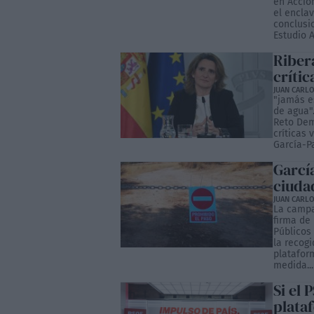
en Acció
el enclav
conclusi
Estudio A
Ribera
crític
JUAN CARLO
"jamás e
de agua".
Reto Dem
críticas 
García-Pa
Garcí
ciuda
JUAN CARLO
La campa
firma de
Públicos
la recogi
platafor
medida...
Si el
plata