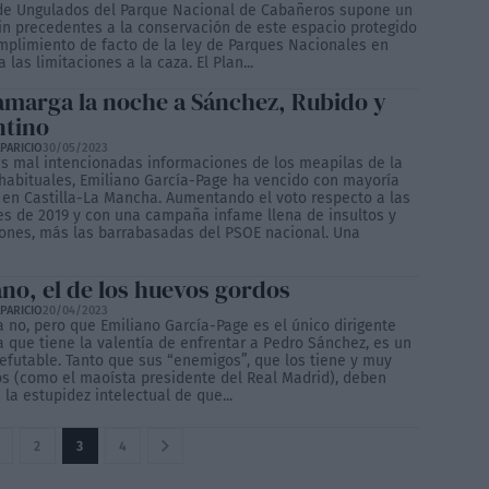
de Ungulados del Parque Nacional de Cabañeros supone un
in precedentes a la conservación de este espacio protegido
umplimiento de facto de la ley de Parques Nacionales en
a las limitaciones a la caza. El Plan...
amarga la noche a Sánchez, Rubido y
ntino
PARICIO
30/05/2023
as mal intencionadas informaciones de los meapilas de la
habituales, Emiliano García-Page ha vencido con mayoría
 en Castilla-La Mancha. Aumentando el voto respecto a las
es de 2019 y con una campaña infame llena de insultos y
ones, más las barrabasadas del PSOE nacional. Una
ano, el de los huevos gordos
PARICIO
20/04/2023
a no, pero que Emiliano García-Page es el único dirigente
a que tiene la valentía de enfrentar a Pedro Sánchez, es un
refutable. Tanto que sus “enemigos”, que los tiene y muy
s (como el maoísta presidente del Real Madrid), deben
a la estupidez intelectual de que...
2
3
4