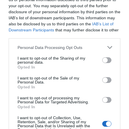
your opt-out. You may separately opt-out of the further
disclosure of your personal information by third parties on the
IAB’s list of downstream participants. This information may
also be disclosed by us to third parties on the
IAB’s List of
Downstream Participants
that may further disclose it to other
third parties.
Personal Data Processing Opt Outs
I want to opt-out of the Sharing of my
personal data.
Opted In
I want to opt-out of the Sale of my
Personal Data.
Opted In
Garamendi pide no molestar a Estados
Unidos mientras reparte lecciones desde la
I want to opt-out of processing my
comodidad de siempre
Personal Data for Targeted Advertising.
Opted In
EVA MALDONADO
21/04/2026
Antonio Garamendi ha decidido que este no es
momento de “chulear” a Estados Unidos. Lo dice así,
I want to opt-out of Collection, Use,
sin matices, con esa mezcla de suficiencia y
Retention, Sale, and/or Sharing of my
paternalismo que tanto le gusta. Y uno no sabe si
Personal Data that Is Unrelated with the