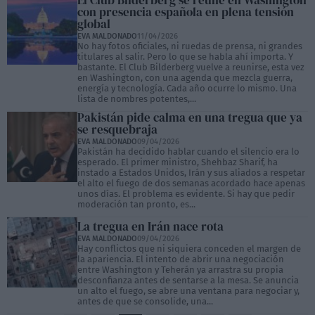
El Club Bilderberg se reúne en Washington
con presencia española en plena tensión
global
EVA MALDONADO
11/04/2026
No hay fotos oficiales, ni ruedas de prensa, ni grandes
titulares al salir. Pero lo que se habla ahí importa. Y
bastante. El Club Bilderberg vuelve a reunirse, esta vez
en Washington, con una agenda que mezcla guerra,
energía y tecnología. Cada año ocurre lo mismo. Una
lista de nombres potentes,...
Pakistán pide calma en una tregua que ya
se resquebraja
EVA MALDONADO
09/04/2026
Pakistán ha decidido hablar cuando el silencio era lo
esperado. El primer ministro, Shehbaz Sharif, ha
instado a Estados Unidos, Irán y sus aliados a respetar
el alto el fuego de dos semanas acordado hace apenas
unos días. El problema es evidente. Si hay que pedir
moderación tan pronto, es...
La tregua en Irán nace rota
EVA MALDONADO
09/04/2026
Hay conflictos que ni siquiera conceden el margen de
la apariencia. El intento de abrir una negociación
entre Washington y Teherán ya arrastra su propia
desconfianza antes de sentarse a la mesa. Se anuncia
un alto el fuego, se abre una ventana para negociar y,
antes de que se consolide, una...