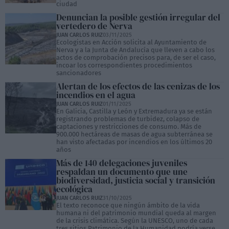
ciudad
Denuncian la posible gestión irregular del
vertedero de Nerva
JUAN CARLOS RUIZ
03/11/2025
Ecologistas en Acción solicita al Ayuntamiento de
Nerva y a la Junta de Andalucía que lleven a cabo los
actos de comprobación precisos para, de ser el caso,
incoar los correspondientes procedimientos
sancionadores
Alertan de los efectos de las cenizas de los
incendios en el agua
JUAN CARLOS RUIZ
01/11/2025
En Galicia, Castilla y León y Extremadura ya se están
registrando problemas de turbidez, colapso de
captaciones y restricciones de consumo. Más de
900.000 hectáreas de masas de agua subterránea se
han visto afectadas por incendios en los últimos 20
años
Más de 140 delegaciones juveniles
respaldan un documento que une
biodiversidad, justicia social y transición
ecológica
JUAN CARLOS RUIZ
31/10/2025
El texto reconoce que ningún ámbito de la vida
humana ni del patrimonio mundial queda al margen
de la crisis climática. Según la UNESCO, uno de cada
tres sitios Patrimonio de la Humanidad podría verse