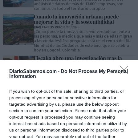
análisis de datos de más de 13.000 empresas, son
comunes en todo el territorio europeo
Cuando la innovación urbana puede
mejorar la vida y la sostenibilidad
JUAN CARLOS RUIZ
31/10/2025
¿Cómo puede la innovación servir verdaderamente a
las personas, a medida que más y más de ellas migran
a las ciudades? Esa pregunta está en el centro del Día
Mundial de las Ciudades de este año, que se celebra
hoy en Bogotá, Colombia
Fiscalía abre una investigación tras la
denuncia contra Mañueco y Quiñones por
los incendios
DiarioSabemos.com -
Do Not Process My Personal
JUAN CARLOS RUIZ
30/10/2025
Information
La Asociación Bierzo Aire Limpio apunta a la posible
comisión de delitos de prevaricación por omisión,
delitos contra el medio ambiente, omisión del deber
If you wish to opt-out of the sale, sharing to third parties, or
de socorro y otros ilícitos vinculados a la inacción de
la administración autonómica
processing of your personal or sensitive information for
Campus Rural, una fuente de
targeted advertising by us, please use the below opt-out
oportunidades y futuro
section to confirm your selection. Please note that after your
JUAN CARLOS RUIZ
30/10/2025
opt-out request is processed you may continue seeing
La vicepresidenta y ministra para la Transición
interest-based ads based on personal information utilized by
Ecológica y el Reto Demográfico, Sara Aagesen, visita
Jaén en la celebración del encuentro nacional de la red
us or personal information disclosed to third parties prior to
de Centros de Innovación Territorial (CIT) y la jornada
your opt-out. You may separately opt-out of the further