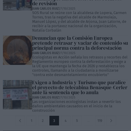
de revisión
JUAN CARLOS RUIZ
27/10/2025
SOS Rural se reúne con la alcaldesa de Lopera, Carmen
Torres, tras la negativa del alcalde de Marmolejo,
Manuel López, y del alcalde de Arjona, Juan Latorre, de
recibir a la portavoz nacional de la organización,
Natalia Corbalán
Denuncian que la Comisión Europea
pretende retrasar y vaciar de contenido su
principal norma contra la deforestación
JUAN CARLOS RUIZ
27/10/2025
Ecologistas en Acción señala los retrasos y recortes del
Reglamento europeo contra la deforestación y exige a
la UE que mantenga la fecha de 2026 y restablezca los
controles, llamando a la ciudadanía a movilizarse
"contra este desmantelamiento encubierto"
Exigen a Industria y Turismo que paralice
el proyecto de telecabina Benasque-Cerler
ante la sentencia que lo anula
JUAN CARLOS RUIZ
27/10/2025
Las organizaciones ecologistas instan a revertir los
daños ambientales causados en el inicio de la
construcción
1
2
3
4
5
…
119