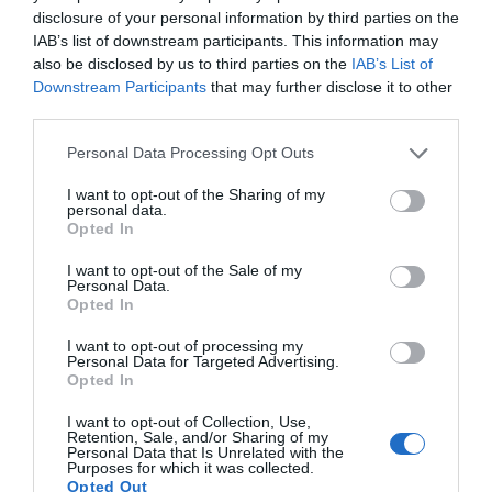
de fin de curso de Campus Rural
disclosure of your personal information by third parties on the
IAB’s list of downstream participants. This information may
also be disclosed by us to third parties on the
IAB’s List of
Downstream Participants
that may further disclose it to other
third parties.
Personal Data Processing Opt Outs
I want to opt-out of the Sharing of my
personal data.
Opted In
I want to opt-out of the Sale of my
Personal Data.
Opted In
I want to opt-out of processing my
Personal Data for Targeted Advertising.
Opted In
La adaptación climática en países en
desarrollo amenazada por un déficit de
I want to opt-out of Collection, Use,
Retention, Sale, and/or Sharing of my
310.000 millones de dólares
Personal Data that Is Unrelated with the
JUAN CARLOS RUIZ
30/10/2025
Purposes for which it was collected.
El reloj climático avanza, y sin un salto financiero
Opted Out