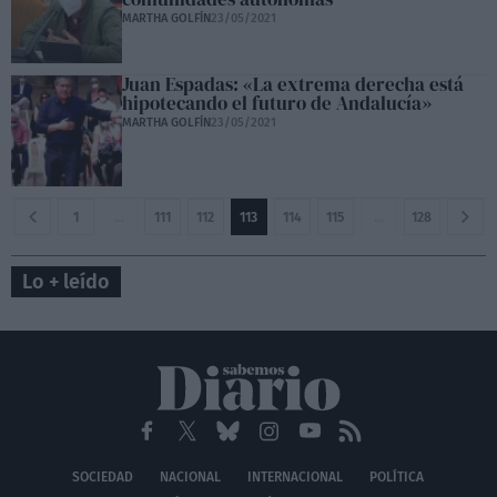
MARTHA GOLFÍN
23/05/2021
Juan Espadas: «La extrema derecha está
hipotecando el futuro de Andalucía»
MARTHA GOLFÍN
23/05/2021
1
…
111
112
113
114
115
…
128
Lo + leído
SOCIEDAD
NACIONAL
INTERNACIONAL
POLÍTICA