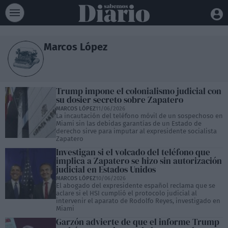
Marcos López
Trump impone el colonialismo judicial con
su dosier secreto sobre Zapatero
MARCOS LÓPEZ
11/06/2026
La incautación del teléfono móvil de un sospechoso en
Miami sin las debidas garantías de un Estado de
derecho sirve para imputar al expresidente socialista
Zapatero
Investigan si el volcado del teléfono que
implica a Zapatero se hizo sin autorización
judicial en Estados Unidos
MARCOS LÓPEZ
10/06/2026
El abogado del expresidente español reclama que se
aclare si el HSI cumplió el protocolo judicial al
intervenir el aparato de Rodolfo Reyes, investigado en
Miami
Garzón advierte de que el informe Trump