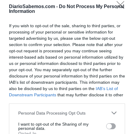
conexión con la CIA y las demás agencias
DiarioSabemos.com -
Do Not Process My Personal
norteamericanas
Information
La CIA refuerza sus injerencias en España
para derrocar a Sánchez por orden de
If you wish to opt-out of the sale, sharing to third parties, or
Trump
processing of your personal or sensitive information for
MARCOS LÓPEZ
08/06/2026
Personal al servicio de la agencia de inteligencia
targeted advertising by us, please use the below opt-out
estadounidense analiza los últimos movimientos de la
section to confirm your selection. Please note that after your
Casa Blanca como el caso Zapatero y Venezuela
opt-out request is processed you may continue seeing
interest-based ads based on personal information utilized by
us or personal information disclosed to third parties prior to
your opt-out. You may separately opt-out of the further
disclosure of your personal information by third parties on the
IAB’s list of downstream participants. This information may
also be disclosed by us to third parties on the
IAB’s List of
Downstream Participants
that may further disclose it to other
third parties.
Personal Data Processing Opt Outs
I want to opt-out of the Sharing of my
personal data.
Opted In