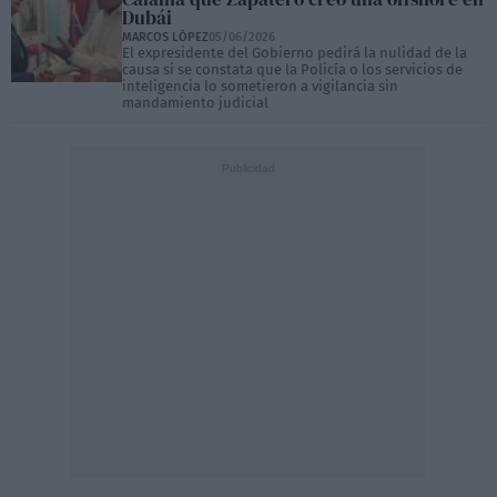
Dubái
MARCOS LÓPEZ
05/06/2026
El expresidente del Gobierno pedirá la nulidad de la
causa si se constata que la Policía o los servicios de
inteligencia lo sometieron a vigilancia sin
mandamiento judicial