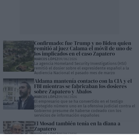
Confirmado: fue Trump y no Biden quien
remitió al juez Calama el móvil de uno de
los implicados en el caso Zapatero
MARCOS LÓPEZ
09/06/2026
La agencia Homeland Security Investigations (HSI)
remitió el dosier sobre el expresidente español a la
Audiencia Nacional el pasado mes de marzo
Aldama mantenía contacto con la CIA y el
FBI mientras se fabricaban los dosieres
sobre Zapatero y Ábalos
MARCOS LÓPEZ
09/06/2026
El empresario que se ha convertido en el testigo
protegido número uno en la ofensiva judicial contra el
Gobierno presume de haberse codeado con los
servicios de información españoles
El Mosad también tenía en la diana a
Zapatero
MARCOS LÓPEZ
09/06/2026
El servicio de inteligencia israelí trabaja en estrecha