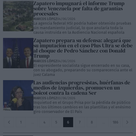
Zapatero impugnará el informe Trump
sobre Venezuela por falta de garantías
procesales
MARCOS LÓPEZ
04/06/2026
La agencia federal HSI podría haber obtenido pruebas
sin mandamiento judicial, lo que anularía toda la
causa instruida en la Audiencia Nacional española
Zapatero prepara su defensa: alegará que
su imputación en el caso Plus Ultra se debe
al choque de Pedro Sánchez con Donald
Trump
MARCOS LÓPEZ
04/06/2026
El expresidente socialista sigue encerrado en su casa,
con su abogado, preparando su comparecencia ante el
juez Calama
Las audiencias progresistas, huérfanas de
medios de izquierdas, promueven un
boicot contra la cadena Ser
MARCOS LÓPEZ
03/06/2026
Inquietud en el Grupo Prisa por la pérdida de público
tras los últimos cambios en las plantillas y el enésimo
giro conservador de El País
1
…
4
5
6
7
8
…
186