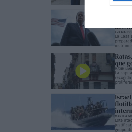
“estabili
Trump
volver
abis
EVA MALD
La Casa 
preparad
instrume
Ratas
que g
MAXIMILIA
La capita
recogida
prolifera
Israel
flotil
inter
MARTHA GO
Este ata
justifica
geopolít