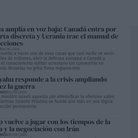
a amplía en voz baja: Canadá entra por
rta discreta y Ucrania trae el manual de
ucciones
R
26/05/2026
 vuelto a hacer una de esas cosas que casi nadie ve venir:
les de millones, abrir la defensa europea a Canadá y
el conocimiento militar ucraniano sin convertirlo en
ulo. Bruselas no grita; firma reglamentos
yahu responde a la crisis ampliando
ez la guerra
ONADO
26/05/2026
 ministro israelí apuesta por intensificar la ofensiva sobre
ientras Oriente Próximo se hunde aún más en una lógica
ucción permanente
 vuelve a jugar con los tiempos de la
a y la negociación con Irán
ONADO
25/05/2026