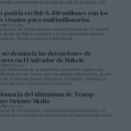
rmados previamente de la hoja de ruta de la flotilla civil
 podría recibir 8.400 millones con los
s visados para multimillonarios
LFÍN
17/05/2026
ta Dorada de Trump emerge como el símbolo de un modelo
io donde el dinero sustituye a la ley, desatando alarmas
rupción, fraude y captura institucional
 no denuncia las detenciones de
tores en El Salvador de Bukele
LFÍN
17/05/2026
sión deliberada de la presidenta madrileña sugiere una
 electiva con las formas del mandatario salvadoreño, donde
ca de la libertad parece detenerse allí donde comienza el
rismo de corte conservador o populista
plomacia del ultimátum de Trump
uye Oriente Medio
LFÍN
15/05/2026
macia de los ultimatos continuos ha logrado posponer el
o total, pero a cambio ha normalizado la confrontación como