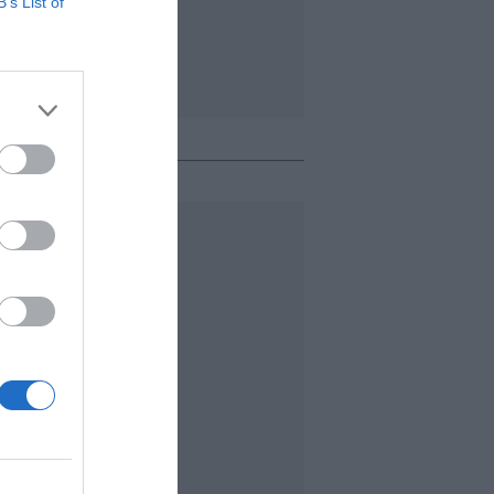
B’s List of
o + leído