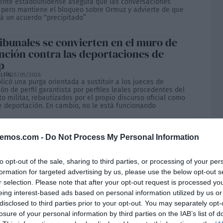
dente estadounidense asegura que las conversaciones
 pero mantiene el bloqueo sobre Ormuz y advierte de que
rá un acuerdo “precipitado”
ribunales se convierten en el muro de
nción contra las deportaciones de
p
LFÍN
25/05/2026
icó una purga orientada a sustituir a los jueces de
ón de perfil garantista por perfiles leales procedentes del
 militar, rebautizados por el propio discurso oficial como
e deportación. En cambio, no le está funcionando
 usa las tropas en Europa como una
mienta más de presión política
bemos.com -
Do Not Process My Personal Information
ONADO
22/05/2026
dente de Estados Unidos anuncia ahora el envío de 5.000
 a Polonia después de haber cancelado el despliegue tras
to opt-out of the sale, sharing to third parties, or processing of your per
ues con Alemania
formation for targeted advertising by us, please use the below opt-out s
r selection. Please note that after your opt-out request is processed y
encio sobre las cárceles israelíes
eing interest-based ads based on personal information utilized by us or
za a romperse
disclosed to third parties prior to your opt-out. You may separately opt-
losure of your personal information by third parties on the IAB’s list of
ONADO
22/05/2026
ncias de abusos sexuales contra presos palestinos ya no