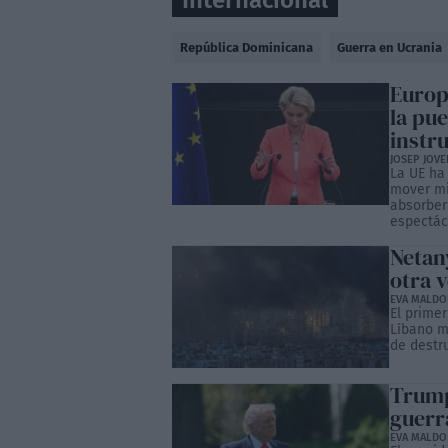
Internacional
República Dominicana
Guerra en Ucrania
Europ
la pue
instr
JOSEP JOVE
La UE ha
mover mi
absorber 
espectác
Netan
otra v
EVA MALD
El primer
Líbano m
de destr
Trump
guerr
EVA MALD