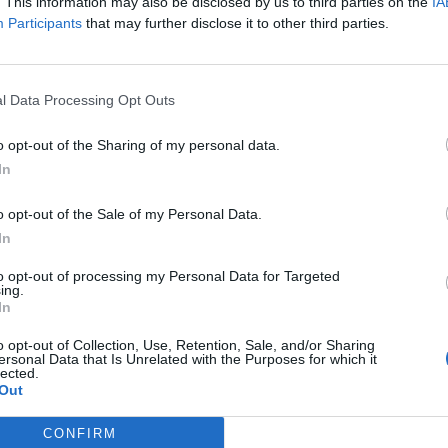
. This information may also be disclosed by us to third parties on the
IA
 solo de organizaciones humanitarias, también llegan
Participants
that may further disclose it to other third parties.
ios internacionales, juristas israelíes y organismos de la
a acepta el acuerdo de Trump para
r una guerra comercial aún peor
l Data Processing Opt Outs
ONADO
21/05/2026
 avala el pacto arancelario con Estados Unidos e introduce
o opt-out of the Sharing of my personal data.
rdas para protegerse de futuras presiones de Washington
L
In
a acepta el pacto comercial con Trump
o opt-out of the Sale of my Personal Data.
nta fingir que negocia de igual a igual
In
ONADO
20/05/2026
 y la Eurocámara sellan el acuerdo arancelario con Estados
to opt-out of processing my Personal Data for Targeted
n medio de crecientes dudas sobre la capacidad europea
ing.
istir la presión económica de Washington
In
o opt-out of Collection, Use, Retention, Sale, and/or Sharing
 activa una ofensiva económica
ersonal Data that Is Unrelated with the Purposes for which it
ada para fortalecer políticamente a
lected.
Out
p
LFÍN
20/05/2026
alianza entre Trump y Xi ha creado la doctrina de la
CONFIRM