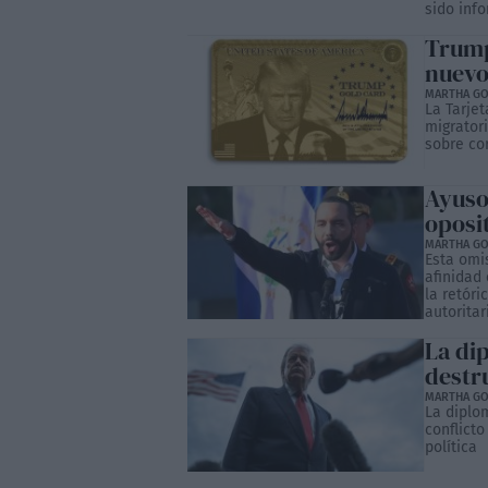
sido info
Trump
nuevo
MARTHA GO
La Tarje
migrator
sobre cor
Ayuso
oposi
MARTHA GO
Esta omi
afinidad
la retóri
autorita
La di
destr
MARTHA GO
La diplo
conflict
política