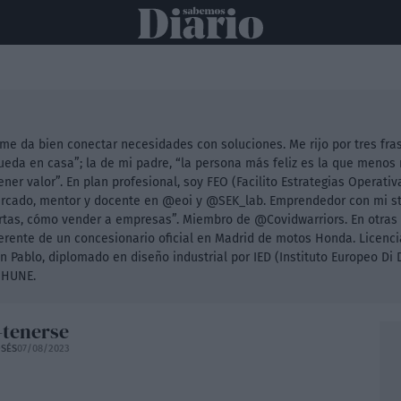
ONAL
INTERNACIONAL
POLÍTICA
OPINIÓN
ECONOMÍA
C
 me da bien conectar necesidades con soluciones. Me rijo por tres fra
ueda en casa”; la de mi padre, “la persona más feliz es la que menos 
ener valor”. En plan profesional, soy FEO (Facilito Estrategias Operat
ercado, mentor y docente en @eoi y @SEK_lab. Emprendedor con mi st
ertas, cómo vender a empresas”. Miembro de @Covidwarriors. En otras 
gerente de un concesionario oficial en Madrid de motos Honda. Licenc
 Pablo, diplomado en diseño industrial por IED (Instituto Europeo Di
o HUNE.
-tenerse
SÉS
07/08/2023