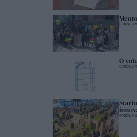
Mento
GONZALO O
O vot
GONZALO O
Start
innov
GONZALO O