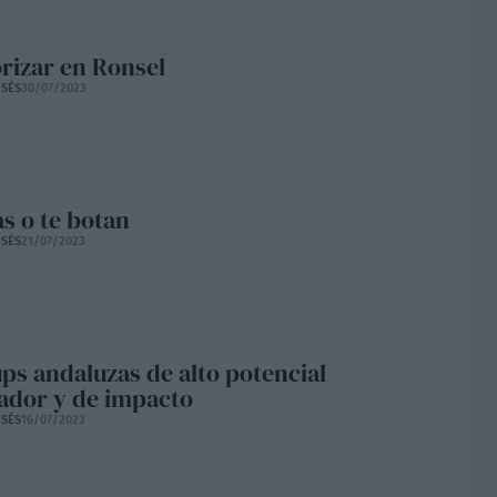
rizar en Ronsel
SÉS
30/07/2023
as o te botan
SÉS
21/07/2023
ups andaluzas de alto potencial
ador y de impacto
SÉS
16/07/2023