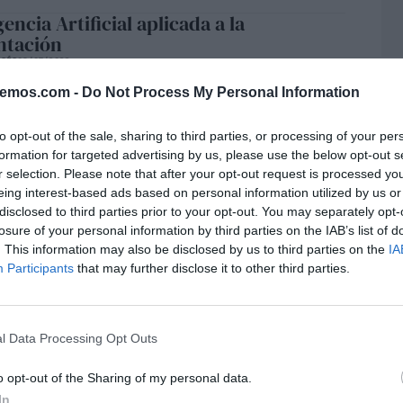
gencia Artificial aplicada a la
ntación
SÉS
09/07/2023
bemos.com -
Do Not Process My Personal Information
to opt-out of the sale, sharing to third parties, or processing of your per
tar talento y competitivIdAd
formation for targeted advertising by us, please use the below opt-out s
SÉS
29/06/2023
r selection. Please note that after your opt-out request is processed y
eing interest-based ads based on personal information utilized by us or
disclosed to third parties prior to your opt-out. You may separately opt-
losure of your personal information by third parties on the IAB’s list of
. This information may also be disclosed by us to third parties on the
IA
 clúster agroalimentario de Madrid
Participants
that may further disclose it to other third parties.
SÉS
19/06/2023
l Data Processing Opt Outs
o opt-out of the Sharing of my personal data.
 vital
L
In