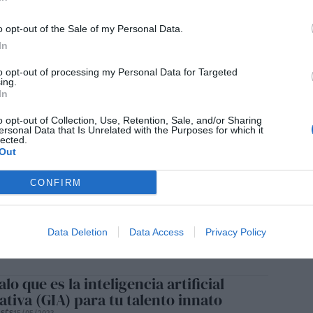
SÉS
12/06/2023
o opt-out of the Sale of my Personal Data.
In
to opt-out of processing my Personal Data for Targeted
ing.
resIA
In
SÉS
05/06/2023
o opt-out of Collection, Use, Retention, Sale, and/or Sharing
ersonal Data that Is Unrelated with the Purposes for which it
lected.
Out
centros tecnológicos ayudan a las
CONFIRM
sas a innovar y a ser más
titivas”
Data Deletion
Data Access
Privacy Policy
SÉS
28/05/2023
alo que es la inteligencia artificial
tiva (GIA) para tu talento innato