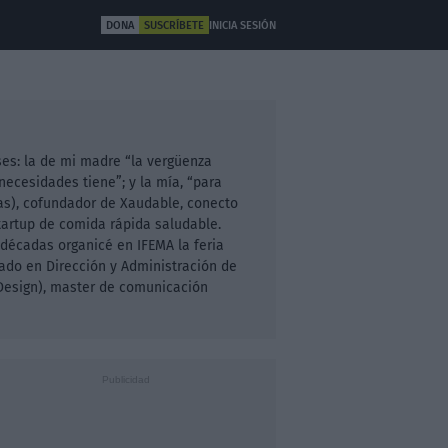
DONA
SUSCRÍBETE
INICIA SESIÓN
ULTURA
OTROS
ses: la de mi madre “la vergüenza
necesidades tiene”; y la mía, “para
ivas), cofundador de Xaudable, conecto
artup de comida rápida saludable.
décadas organicé en IFEMA la feria
iado en Dirección y Administración de
 Design), master de comunicación