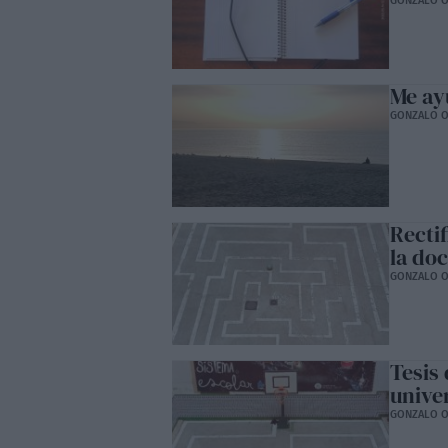
GONZALO O
Me ay
GONZALO O
Recti
la do
GONZALO O
Tesis
unive
GONZALO O