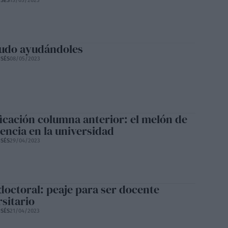
SÉS
15/05/2023
udo ayudándoles
SÉS
08/05/2023
ficación columna anterior: el melón de
cencia en la universidad
SÉS
29/04/2023
 doctoral: peaje para ser docente
rsitario
SÉS
21/04/2023