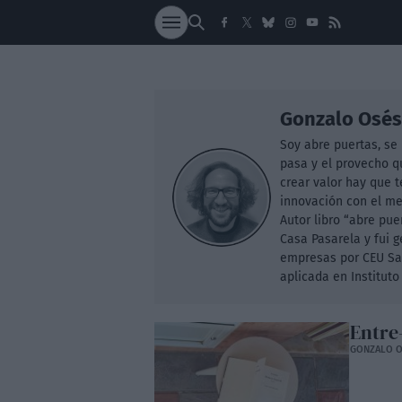
SOCIEDAD
NACI
Gonzalo Osés
Soy abre puertas, se
pasa y el provecho q
crear valor hay que t
innovación con el m
Autor libro “abre pu
Casa Pasarela y fui 
empresas por CEU San
aplicada en Institut
Entre
GONZALO O