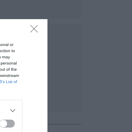
sonal or
ection to
ou may
 personal
out of the
 downstream
B’s List of
o + leído