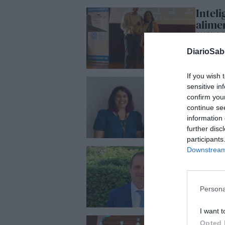
Inteli
alime
GONZALO O
DiarioSa
If you wish 
Expor
sensitive in
GONZALO O
confirm you
continue se
information 
further disc
participants
Nuevo
Downstream 
GONZALO O
Persona
I want t
Puzzle
Opted 