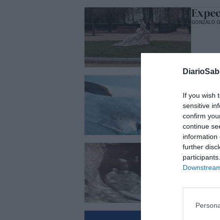
Expec
GONZALO O
DiarioSa
Santo
GONZALO O
If you wish 
sensitive in
confirm you
continue se
information 
¿Qué 
further disc
participants
GONZALO O
Downstream 
Persona
Feliz 