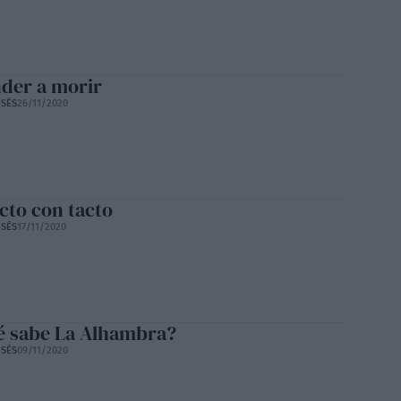
der a morir
SÉS
26/11/2020
cto con tacto
SÉS
17/11/2020
é sabe La Alhambra?
SÉS
09/11/2020