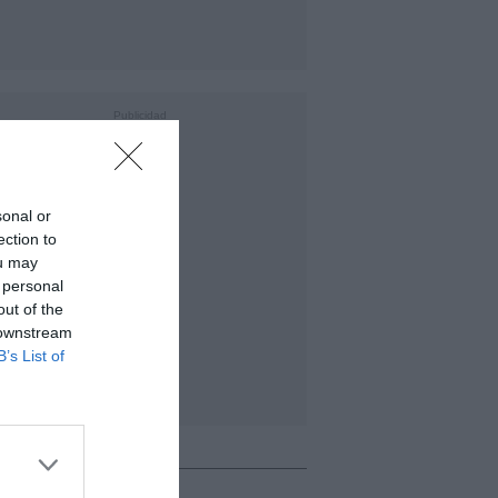
sonal or
ection to
ou may
 personal
out of the
 downstream
B’s List of
o + leído