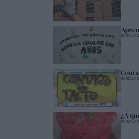
Apren
GONZALO O
Conta
GONZALO O
¿A qu
GONZALO O