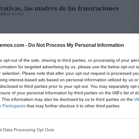
tativas, las madres de las frustraciones
SÉS
05/01/2021
bemos.com -
Do Not Process My Personal Information
s atrevidos
SÉS
29/12/2020
to opt-out of the sale, sharing to third parties, or processing of your per
formation for targeted advertising by us, please use the below opt-out s
r selection. Please note that after your opt-out request is processed y
eing interest-based ads based on personal information utilized by us or
disclosed to third parties prior to your opt-out. You may separately opt-
palabra define tu 2020?
losure of your personal information by third parties on the IAB’s list of
. This information may also be disclosed by us to third parties on the
IA
SÉS
24/12/2020
Participants
that may further disclose it to other third parties.
l Data Processing Opt Outs
Vidad
L