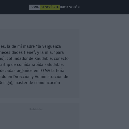
DONA
SUSCRÍBETE
INICIA SESIÓN
ULTURA
OTROS
ses: la de mi madre “la vergüenza
necesidades tiene”; y la mía, “para
ivas), cofundador de Xaudable, conecto
artup de comida rápida saludable.
décadas organicé en IFEMA la feria
iado en Dirección y Administración de
 Design), master de comunicación