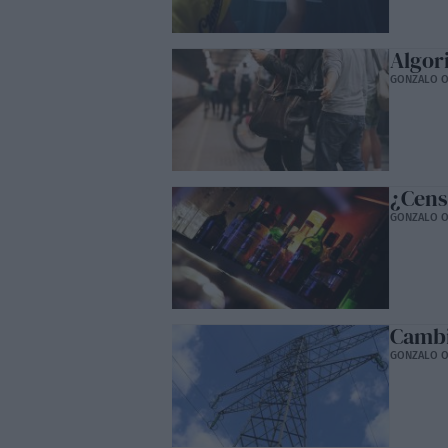
Algor
GONZALO O
¿Cens
GONZALO O
Cambi
GONZALO O