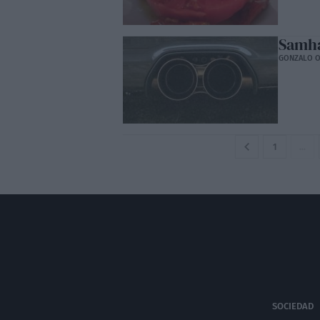
Samha
GONZALO O
1
…
SOCIEDAD