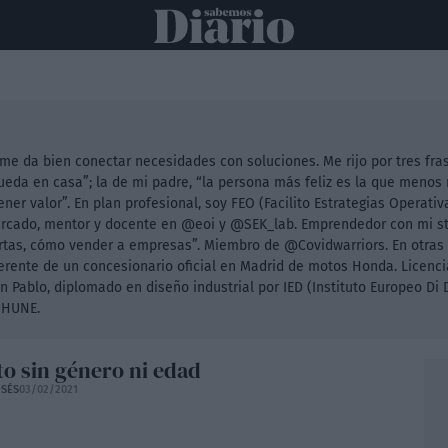
ONAL
INTERNACIONAL
POLÍTICA
OPINIÓN
ECONOMÍA
C
 me da bien conectar necesidades con soluciones. Me rijo por tres fra
ueda en casa”; la de mi padre, “la persona más feliz es la que menos 
ener valor”. En plan profesional, soy FEO (Facilito Estrategias Operat
ercado, mentor y docente en @eoi y @SEK_lab. Emprendedor con mi st
ertas, cómo vender a empresas”. Miembro de @Covidwarriors. En otras 
gerente de un concesionario oficial en Madrid de motos Honda. Licenc
 Pablo, diplomado en diseño industrial por IED (Instituto Europeo Di
o HUNE.
to sin género ni edad
SÉS
03/02/2021