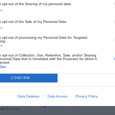
SÉS
15/12/2020
o opt-out of the Sharing of my personal data.
In
o opt-out of the Sale of my Personal Data.
In
itmos con derechos
to opt-out of processing my Personal Data for Targeted
SÉS
08/12/2020
ing.
In
o opt-out of Collection, Use, Retention, Sale, and/or Sharing
ersonal Data that Is Unrelated with the Purposes for which it
lected.
Out
der a morir
SÉS
08/12/2020
CONFIRM
Data Deletion
Data Access
Privacy Policy
n ya es rico, compra a tu vecino
SÉS
30/11/2020