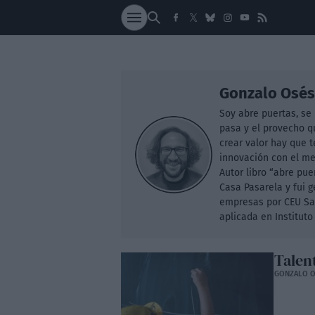
SOCIEDAD
NACI
Gonzalo Osés
Soy abre puertas, se
pasa y el provecho q
crear valor hay que t
innovación con el m
Autor libro “abre pu
Casa Pasarela y fui 
empresas por CEU San
aplicada en Institut
Talen
GONZALO O