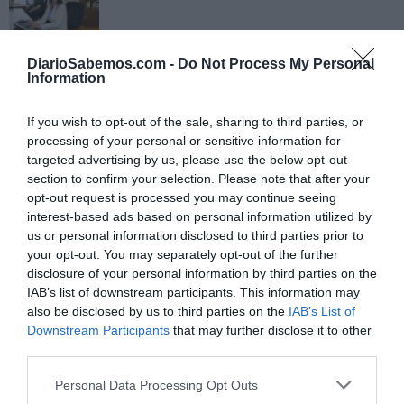
Al mismo tiempo que Pampliega, López y
DiarioSabemos.com -
Do Not Process My Personal
Sastre llegan a casa se producen nuevos
Information
secuestros en Siria
ERNESTO CARRATALÁ
08/05/2016
If you wish to opt-out of the sale, sharing to third parties, or
processing of your personal or sensitive information for
targeted advertising by us, please use the below opt-out
section to confirm your selection. Please note that after your
opt-out request is processed you may continue seeing
interest-based ads based on personal information utilized by
us or personal information disclosed to third parties prior to
your opt-out. You may separately opt-out of the further
disclosure of your personal information by third parties on the
IAB’s list of downstream participants. This information may
also be disclosed by us to third parties on the
IAB’s List of
Downstream Participants
that may further disclose it to other
third parties.
Personal Data Processing Opt Outs