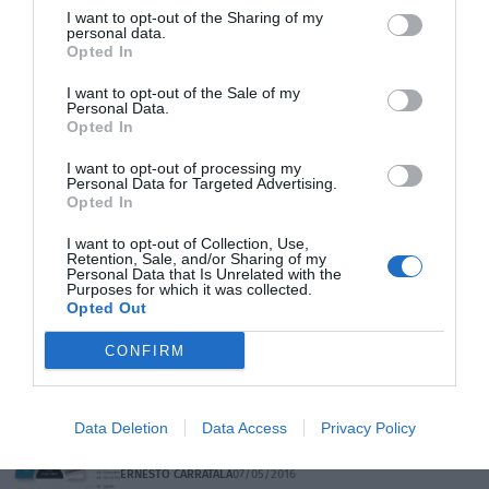
I want to opt-out of the Sharing of my
personal data.
Opted In
El TJUE se inclina por aceptar la
retroactividad total en la eliminación de la
I want to opt-out of the Sale of my
clausula suelo
Personal Data.
Opted In
ERNESTO CARRATALÁ
08/05/2016
I want to opt-out of processing my
Personal Data for Targeted Advertising.
La bronca de los socios del AVE a La Meca
Opted In
se cobra la dimisión del cuarto CEO
ERNESTO CARRATALÁ
07/05/2016
I want to opt-out of Collection, Use,
Retention, Sale, and/or Sharing of my
Personal Data that Is Unrelated with the
Purposes for which it was collected.
Opted Out
El impuesto municipal de plusvalía puede
ser inconstitucional
CONFIRM
ERNESTO CARRATALÁ
07/05/2016
Data Deletion
Data Access
Privacy Policy
Malestar en la izquierda por la encuesta
del CIS de abril
ERNESTO CARRATALÁ
07/05/2016