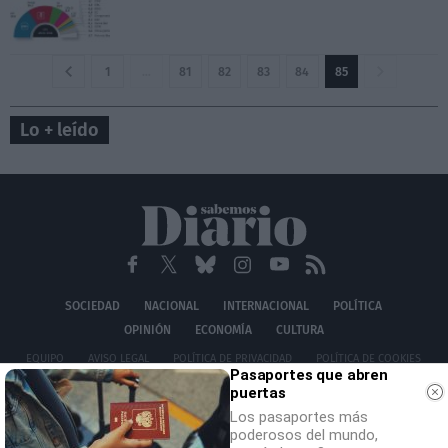
1
…
81
82
83
84
85
Lo + leído
SOCIEDAD
NACIONAL
INTERNACIONAL
POLÍTICA
OPINIÓN
ECONOMÍA
CULTURA
EQUIPO
AVISO LEGAL
POLÍTICA DE PRIVACIDAD
POLÍTICA DE COOKIES
Pasaportes que abren
CONTACTO
puertas
© 2026 Multimedia Ediciones Globales S.L.
Los pasaportes más
poderosos del mundo,