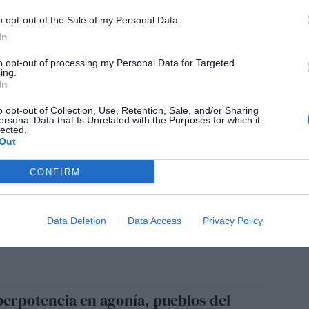
uegos son fotos o vidas quemadas
o opt-out of the Sale of my Personal Data.
ADROÑAL PEDRAZA
23/08/2025
In
to opt-out of processing my Personal Data for Targeted
ing.
In
 en asistolia, vida en anomalía
o opt-out of Collection, Use, Retention, Sale, and/or Sharing
ersonal Data that Is Unrelated with the Purposes for which it
ADROÑAL PEDRAZA
15/08/2025
lected.
Out
CONFIRM
 vivo denuncia a la superpotencia
ADROÑAL PEDRAZA
11/08/2025
Data Deletion
Data Access
Privacy Policy
perpotencia en agonía, pueblos del