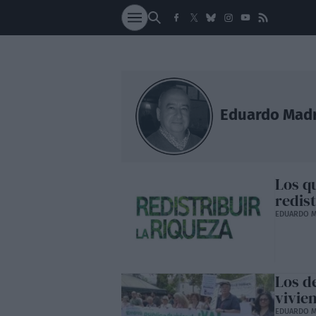
SOCIEDAD
NACI
Eduardo Madr
Los q
redist
EDUARDO M
Los d
vivie
EDUARDO M