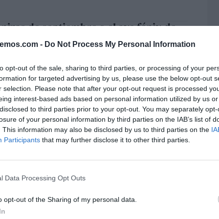
enizas de septiembre o el ave fénix de
ueblos
bemos.com -
Do Not Process My Personal Information
ADROÑAL PEDRAZA
13/09/2025
to opt-out of the sale, sharing to third parties, or processing of your per
formation for targeted advertising by us, please use the below opt-out s
r selection. Please note that after your opt-out request is processed y
eligencia artificial, ay, ay, ya me
eing interest-based ads based on personal information utilized by us or
za a poblar
disclosed to third parties prior to your opt-out. You may separately opt-
ADROÑAL PEDRAZA
01/09/2025
losure of your personal information by third parties on the IAB’s list of
. This information may also be disclosed by us to third parties on the
IA
Participants
that may further disclose it to other third parties.
uegos son fotos o vidas quemadas
L
ADROÑAL PEDRAZA
26/08/2025
l Data Processing Opt Outs
o opt-out of the Sharing of my personal data.
In