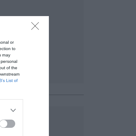
sonal or
ection to
ou may
 personal
out of the
 downstream
B’s List of
o + leído