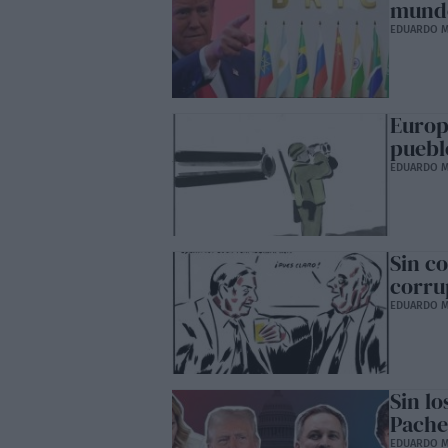
mundo
EDUARDO M
Europa
puebl
EDUARDO M
Sin c
corru
EDUARDO M
Sin l
Pache
EDUARDO M