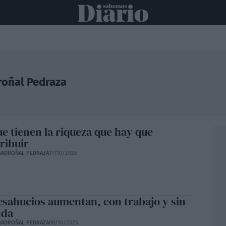
ONAL
INTERNACIONAL
POLÍTICA
OPINIÓN
ECONOMÍA
C
oñal Pedraza
ue tienen la riqueza que hay que
ribuir
ADROÑAL PEDRAZA
11/10/2025
esahucios aumentan, con trabajo y sin
nda
ADROÑAL PEDRAZA
08/10/2025