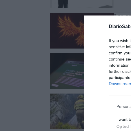
Las c
los p
DiarioSa
EDUARDO M
If you wish 
sensitive in
confirm you
La int
continue se
empie
information 
EDUARDO M
further disc
participants
Downstream 
Los f
EDUARDO M
Persona
I want t
Opted 