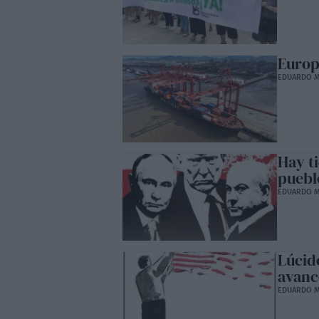
Europa
EDUARDO M
Hay t
puebl
EDUARDO M
Lúcid
avanc
EDUARDO M