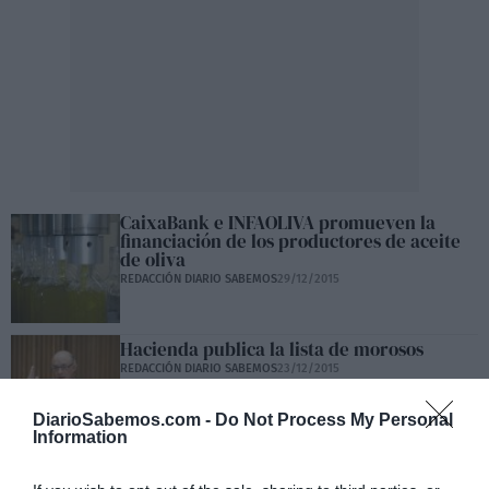
CaixaBank e INFAOLIVA promueven la
financiación de los productores de aceite
de oliva
REDACCIÓN DIARIO SABEMOS
29/12/2015
Hacienda publica la lista de morosos
REDACCIÓN DIARIO SABEMOS
23/12/2015
DiarioSabemos.com -
Do Not Process My Personal
Information
BFA-Bankia vende una cartera de créditos
por volumen de 645,1 millones de euros