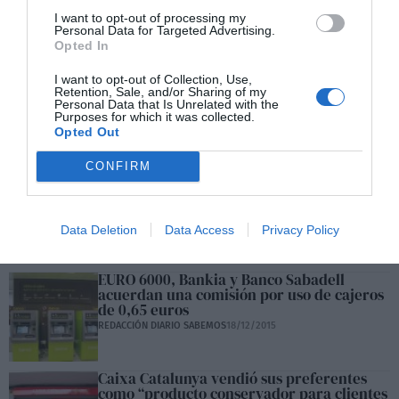
I want to opt-out of processing my
Personal Data for Targeted Advertising.
Opted In
Triodos Bank lanza un servicio de
I want to opt-out of Collection, Use,
Retention, Sale, and/or Sharing of my
consumo responsable para sus clientes
Personal Data that Is Unrelated with the
REDACCIÓN DIARIO SABEMOS
21/12/2015
Purposes for which it was collected.
Opted Out
CONFIRM
SAUDIA AIRLINES APUESTA POR LOS
MEJORES DESTINOS EN ASIA
REDACCIÓN DIARIO SABEMOS
18/12/2015
Data Deletion
Data Access
Privacy Policy
EURO 6000, Bankia y Banco Sabadell
acuerdan una comisión por uso de cajeros
de 0,65 euros
REDACCIÓN DIARIO SABEMOS
18/12/2015
Caixa Catalunya vendió sus preferentes
como “producto conservador para clientes