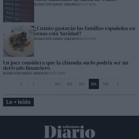
REDACCIÓN DIARIO SABEMOS
17/12/2015
¿Cuánto gastarán las familias españolas en
cenas esta Navidad?
REDACCIÓN DIARIO SABEMOS
16/12/2015
Un juez considera que la cláusula suelo podría ser un
derivado financiero
REDACCIÓN DIARIO SABEMOS
15/12/2015
1
…
531
532
533
534
535
Lo + leído