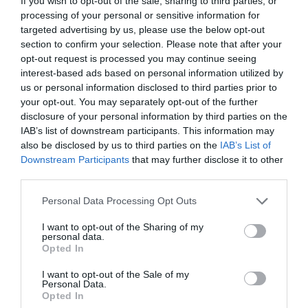
If you wish to opt-out of the sale, sharing to third parties, or
RICARDO LENOIR
22/12/2015
processing of your personal or sensitive information for
targeted advertising by us, please use the below opt-out
section to confirm your selection. Please note that after your
opt-out request is processed you may continue seeing
El Corte Inglés lanza un servicio de compra
‘online’ con entrega en sólo dos horas
interest-based ads based on personal information utilized by
REDACCIÓN DIARIO SABEMOS
21/12/2015
us or personal information disclosed to third parties prior to
your opt-out. You may separately opt-out of the further
disclosure of your personal information by third parties on the
IAB’s list of downstream participants. This information may
also be disclosed by us to third parties on the
IAB’s List of
Downstream Participants
that may further disclose it to other
third parties.
Personal Data Processing Opt Outs
I want to opt-out of the Sharing of my
personal data.
Opted In
I want to opt-out of the Sale of my
Personal Data.
Opted In