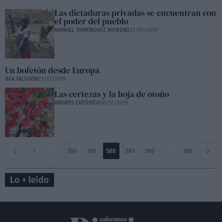
Las dictaduras privadas se encuentran con
el poder del pueblo
MANUEL DOMÍNGUEZ MORENO
22/12/2019
Un bofetón desde Europa
BEA TALEGÓN
21/12/2019
Las certezas y la hoja de otoño
ANDRÉS EXPÓSITO
18/12/2019
1
…
586
587
588
589
590
…
618
Lo + leído