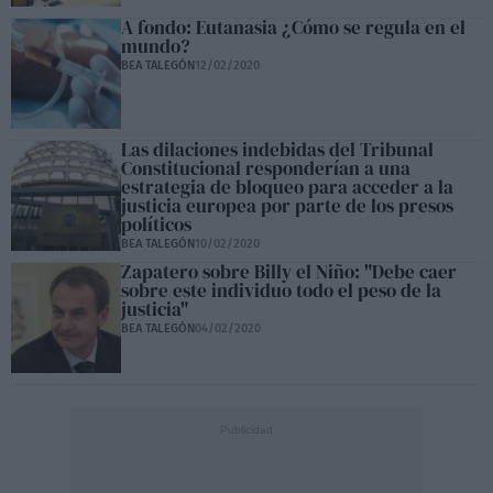
A fondo: Eutanasia ¿Cómo se regula en el
mundo?
BEA TALEGÓN
12/02/2020
Las dilaciones indebidas del Tribunal
Constitucional responderían a una
estrategia de bloqueo para acceder a la
justicia europea por parte de los presos
políticos
BEA TALEGÓN
10/02/2020
Zapatero sobre Billy el Niño: "Debe caer
sobre este individuo todo el peso de la
justicia"
BEA TALEGÓN
04/02/2020