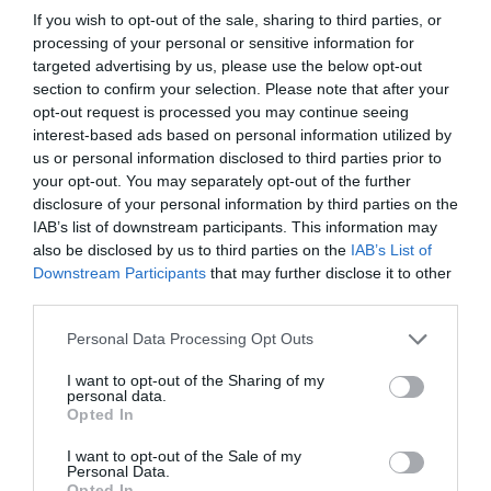
If you wish to opt-out of the sale, sharing to third parties, or
Casado se destapa: Reacciones ante el
escrito del SG del Parlament dirigido a la
processing of your personal or sensitive information for
Mesa, ordenando la retirada del acta de
targeted advertising by us, please use the below opt-out
diputado de Torra
section to confirm your selection. Please note that after your
BEA TALEGÓN
27/01/2020
opt-out request is processed you may continue seeing
interest-based ads based on personal information utilized by
Zapatero alto y claro en La SER mientras
us or personal information disclosed to third parties prior to
Angels Barceló se revuelve y no sabe cómo
your opt-out. You may separately opt-out of the further
parar la entrevista
disclosure of your personal information by third parties on the
BEA TALEGÓN
24/01/2020
IAB’s list of downstream participants. This information may
also be disclosed by us to third parties on the
IAB’s List of
Downstream Participants
that may further disclose it to other
third parties.
Personal Data Processing Opt Outs
I want to opt-out of the Sharing of my
personal data.
Opted In
I want to opt-out of the Sale of my
Personal Data.
Opted In