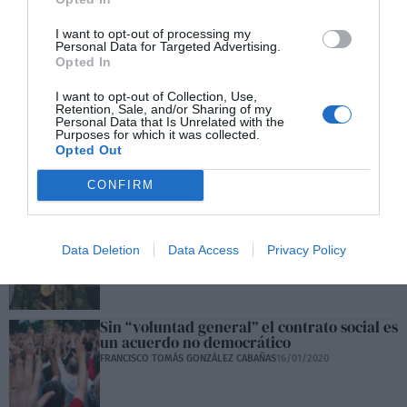
I want to opt-out of processing my
Personal Data for Targeted Advertising.
Opted In
I want to opt-out of Collection, Use,
Retention, Sale, and/or Sharing of my
Personal Data that Is Unrelated with the
Y Felipe González vuelve al ataque contra
Purposes for which it was collected.
su propio partido para defender a Guaidó
Opted Out
e insultar a Maduro
BEA TALEGÓN
24/01/2020
CONFIRM
Carmen Calvo pone en valor la Política
MANUEL DOMÍNGUEZ MORENO
22/01/2020
Data Deletion
Data Access
Privacy Policy
Sin “voluntad general” el contrato social es
un acuerdo no democrático
FRANCISCO TOMÁS GONZÁLEZ CABAÑAS
16/01/2020