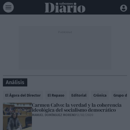
Análisis
El Ágora del Director
El Repaso
Editorial
Crónica
Grupo de
Carmen Calvo: la verdad y la coherencia
ideológica del socialismo democrático
MANUEL DOMÍNGUEZ MORENO
12/02/2020