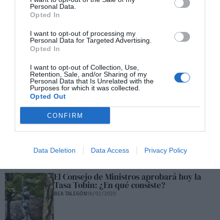
Personal Data.
Opted In
I want to opt-out of processing my
Personal Data for Targeted Advertising.
Opted In
Coronavirus: la pandemia de las clases
I want to opt-out of Collection, Use,
Retention, Sale, and/or Sharing of my
dominantes para someter a los pueblos
Personal Data that Is Unrelated with the
MANUEL DOMÍNGUEZ MORENO
28/02/2020
Purposes for which it was collected.
Opted Out
CONFIRM
Médico de empresa
DAVID ALMORZA GOMAR
18/02/2020
Data Deletion
Data Access
Privacy Policy
El Consejo de Ministros aprobará hoy la
Tasa Tobin: ¿En qué consiste?
BEA TALEGÓN
18/02/2020