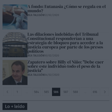
A fondo: Eutanasia ¿Cómo se regula en el
mundo?
BEA TALEGÓN
12/02/2020
Las dilaciones indebidas del Tribunal
Constitucional responderían a una
estrategia de bloqueo para acceder a la
justicia europea por parte de los presos
políticos
BEA TALEGÓN
10/02/2020
Zapatero sobre Billy el Niño: "Debe caer
sobre este individuo todo el peso de la
justicia"
BEA TALEGÓN
04/02/2020
1
…
584
585
586
587
588
…
616
Lo + leído