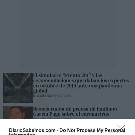
El simulacro "evento 201" y las
recomendaciones que daban los expertos
en octubre de 2019 ante una pandemia
global
BEA TALEGÓN
13/03/2020
Bronca rueda de prensa de Emiliano
García Page sobre el coronavirus
BEA TALEGÓN
12/03/2020
DiarioSabemos.com -
Do Not Process My Personal