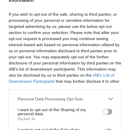
Information
Consejos para teletrabajar: te explicamos
los pros, los contras y los trucos para
If you wish to opt-out of the sale, sharing to third parties, or
adaptarte al "nuevo" lugar de trabajo
processing of your personal or sensitive information for
BEA TALEGÓN
10/03/2020
targeted advertising by us, please use the below opt-out
section to confirm your selection. Please note that after your
La respuesta a la actitud de los agentes de
opt-out request is processed you may continue seeing
Jusapol debería ser contundente
interest-based ads based on personal information utilized by
BEA TALEGÓN
03/03/2020
us or personal information disclosed to third parties prior to
your opt-out. You may separately opt-out of the further
disclosure of your personal information by third parties on the
IAB’s list of downstream participants. This information may
also be disclosed by us to third parties on the
IAB’s List of
Downstream Participants
that may further disclose it to other
third parties.
Personal Data Processing Opt Outs
I want to opt-out of the Sharing of my
personal data.
Opted In
I want to opt-out of the Sale of my