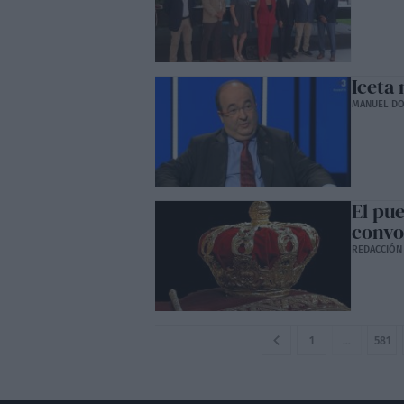
Iceta
MANUEL D
El pue
convo
REDACCIÓN
1
…
581