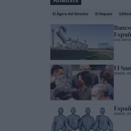
Análisis
El Ágora del Director
El Repaso
Editor
Banco
Espa
JOSÉ ANTO
El Sa
MANUEL D
Españ
MANUEL D