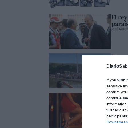
El rey
paraí
JOSÉ ANTO
Negaci
ÓSCAR GON
DiarioSa
If you wish 
sensitive in
confirm you
Se cie
continue se
COVID-
information 
calle.
further disc
minis
participants
BEA TALEG
Downstream 