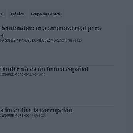
ial
Crónica
Grupo de Control
 Santander: una amenaza real para
ña
NIO GÓMEZ / MANUEL DOMÍNGUEZ MORENO
13/09/2020
ntander no es un banco español
OMÍNGUEZ MORENO
12/09/2020
a incentiva la corrupción
OMÍNGUEZ MORENO
04/09/2020