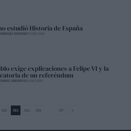
 no estudió Historia de España
OMÍNGUEZ MORENO
11/08/2020
blo exige explicaciones a Felipe VI y la
catoria de un referéndum
 DIARIO SABEMOS
04/08/2020
582
583
584
585
…
617