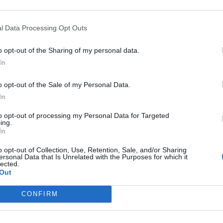
Iglesias dejó el 15M en la puerta de la
oa
l Data Processing Opt Outs
OMÍNGUEZ MORENO
19/08/2020
o opt-out of the Sharing of my personal data.
In
jos son sagrados. Los de todos, sin
L
o opt-out of the Sale of my Personal Data.
ción.
In
ÓN
19/08/2020
to opt-out of processing my Personal Data for Targeted
ing.
In
lidad que, desde la ética, Pepe Blanco
o opt-out of Collection, Use, Retention, Sale, and/or Sharing
ersonal Data that Is Unrelated with the Purposes for which it
ede transformar
lected.
Out
OMÍNGUEZ MORENO
17/08/2020
CONFIRM
Blanco acentúa su carencia absoluta de