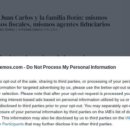
 Juan Carlos y la familia Botín: mismos
sos fiscales, mismos agentes fiduciarios
NIO GÓMEZ / ESTEBAN CANO
04/09/2020
onistas: la conjura de los necios
ZÁLEZ
22/08/2020
bemos.com -
Do Not Process My Personal Information
to opt-out of the sale, sharing to third parties, or processing of your per
formation for targeted advertising by us, please use the below opt-out s
r selection. Please note that after your opt-out request is processed y
rran los locales de alterne por el
eing interest-based ads based on personal information utilized by us or
19 y las prostitutas se quedan en la
disclosed to third parties prior to your opt-out. You may separately opt-
 ¿Tiene alguna alternativa para ellas la
losure of your personal information by third parties on the IAB’s list of
tra de Igualdad?
. This information may also be disclosed by us to third parties on the
IA
ÓN
22/08/2020
Participants
that may further disclose it to other third parties.