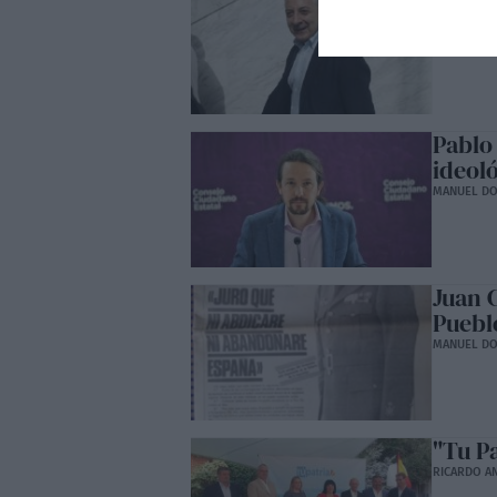
preju
MANUEL D
Pablo
ideol
MANUEL D
Juan C
Puebl
MANUEL D
"Tu Pa
RICARDO A