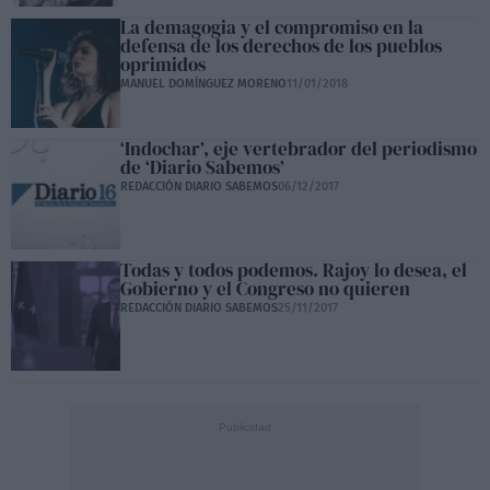
La demagogia y el compromiso en la
defensa de los derechos de los pueblos
oprimidos
MANUEL DOMÍNGUEZ MORENO
11/01/2018
‘Indochar’, eje vertebrador del periodismo
de ‘Diario Sabemos’
REDACCIÓN DIARIO SABEMOS
06/12/2017
Todas y todos podemos. Rajoy lo desea, el
Gobierno y el Congreso no quieren
REDACCIÓN DIARIO SABEMOS
25/11/2017