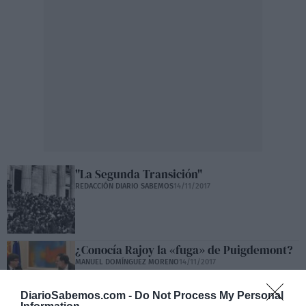
"La Segunda Transición"
REDACCIÓN DIARIO SABEMOS
14/11/2017
¿Conocía Rajoy la «fuga» de Puigdemont?
MANUEL DOMÍNGUEZ MORENO
14/11/2017
DiarioSabemos.com -
Do Not Process My Personal