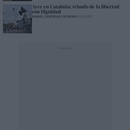
Ayer en Cataluña: triunfo de la libertad
con Dignidad
MANUEL DOMÍNGUEZ MORENO
03/10/2017