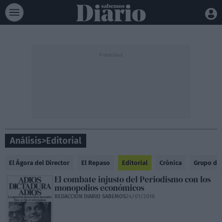
Análisis
>
Editorial
El Ágora del Director
El Repaso
Editorial
Crónica
Grupo de
El combate injusto del Periodismo con los
monopolios económicos
REDACCIÓN DIARIO SABEMOS
24/01/2018