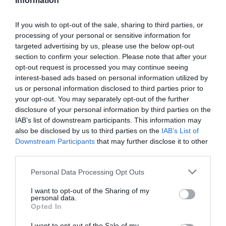
Information
El despropósito nacional
REDACCIÓN DIARIO SABEMOS
14/11/2017
If you wish to opt-out of the sale, sharing to third parties, or
processing of your personal or sensitive information for
targeted advertising by us, please use the below opt-out
section to confirm your selection. Please note that after your
Carta abierta de un grupo de afectados
opt-out request is processed you may continue seeing
por la compra del Banco Popular
interest-based ads based on personal information utilized by
REDACCIÓN DIARIO SABEMOS
27/10/2017
us or personal information disclosed to third parties prior to
your opt-out. You may separately opt-out of the further
disclosure of your personal information by third parties on the
IAB’s list of downstream participants. This information may
also be disclosed by us to third parties on the
IAB’s List of
Downstream Participants
that may further disclose it to other
third parties.
Personal Data Processing Opt Outs
I want to opt-out of the Sharing of my
personal data.
Opted In
I want to opt-out of the Sale of my