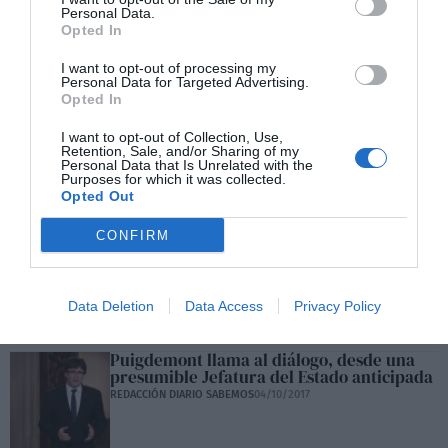
Personal Data.
Opted In
I want to opt-out of processing my
Personal Data for Targeted Advertising.
Opted In
La izquierda es cada día más cómplice de
I want to opt-out of Collection, Use,
Retention, Sale, and/or Sharing of my
la ruina de los afectados del Popular
Personal Data that Is Unrelated with the
MANUEL DOMÍNGUEZ MORENO
27/10/2017
Purposes for which it was collected.
Opted Out
CONFIRM
Una bandera blanca, por favor
MANUEL DOMÍNGUEZ MORENO
09/10/2017
Data Deletion
Data Access
Privacy Policy
Puigdemont llama al diálogo, desde una
presumible Jefatura del Estado anticipada
REDACCIÓN DIARIO SABEMOS
04/10/2017