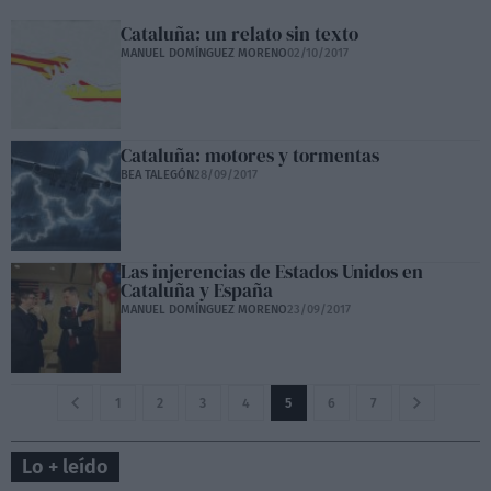
Cataluña: un relato sin texto
MANUEL DOMÍNGUEZ MORENO
02/10/2017
Cataluña: motores y tormentas
BEA TALEGÓN
28/09/2017
Las injerencias de Estados Unidos en
Cataluña y España
MANUEL DOMÍNGUEZ MORENO
23/09/2017
1
2
3
4
5
6
7
Lo + leído