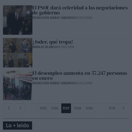
El PSOE dará celeridad a las negociaciones
de gobierno
REDACCIÓN DIARIO SABEMOS
03/02/2016
¡Joder, qué tropa!
NATALIO BLANCO
03/02/2016
El desempleo aumenta en 57.247 personas
en enero
REDACCIÓN DIARIO SABEMOS
03/02/2016
1
…
1705
1706
1707
1708
1709
…
1715
Lo + leído