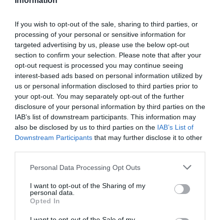
Information
Al PP le entran ahora las prisas
REDACCIÓN DIARIO SABEMOS
07/02/2016
If you wish to opt-out of the sale, sharing to third parties, or
processing of your personal or sensitive information for
targeted advertising by us, please use the below opt-out
section to confirm your selection. Please note that after your
opt-out request is processed you may continue seeing
Premios Goya 2016: El palmarés.
interest-based ads based on personal information utilized by
REDACCIÓN DIARIO SABEMOS
07/02/2016
us or personal information disclosed to third parties prior to
your opt-out. You may separately opt-out of the further
disclosure of your personal information by third parties on the
IAB’s list of downstream participants. This information may
also be disclosed by us to third parties on the
IAB’s List of
Downstream Participants
that may further disclose it to other
third parties.
Personal Data Processing Opt Outs
I want to opt-out of the Sharing of my
personal data.
Opted In
I want to opt-out of the Sale of my