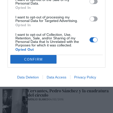
Personal Data.
Opted In
I want to opt-out of processing my
Personal Data for Targeted Advertising.
Opted In
La infanta Cristina teme ser juzgada sin
I want to opt-out of Collection, Use,
Retention, Sale, and/or Sharing of my
garantías
Personal Data that Is Unrelated with the
REDACCIÓN DIARIO SABEMOS
05/02/2016
Purposes for which it was collected.
Opted Out
CONFIRM
El alcalde socialista de Punta Umbría
también dimite por el fraude de la
formación
REDACCIÓN DIARIO SABEMOS
04/02/2016
Data Deletion
Data Access
Privacy Policy
Cervantes, Pedro Sánchez y la cuadratura
del círculo
NATALIO BLANCO
04/02/2016