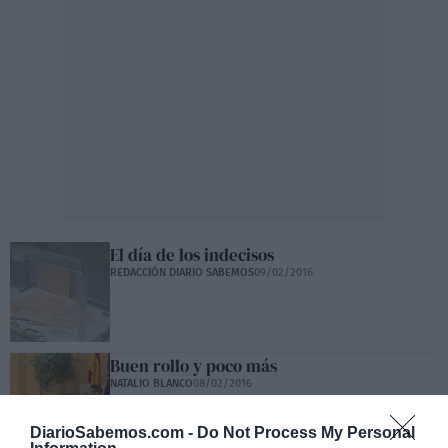
El día de los indecisos
REDACCIÓN DIARIO SABEMOS
09/02/2016
Buen rollo y poco más
NATALIO BLANCO
08/02/2016
DiarioSabemos.com -
Do Not Process My Personal