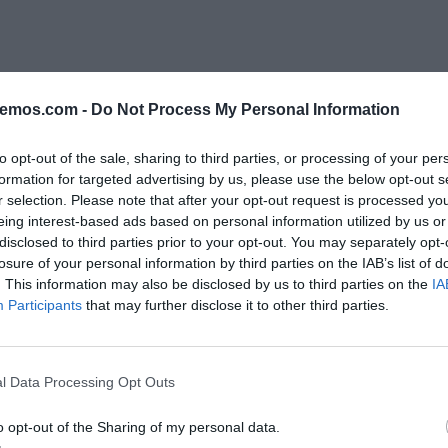
bemos.com -
Do Not Process My Personal Information
to opt-out of the sale, sharing to third parties, or processing of your per
formation for targeted advertising by us, please use the below opt-out s
r selection. Please note that after your opt-out request is processed y
eing interest-based ads based on personal information utilized by us or
disclosed to third parties prior to your opt-out. You may separately opt-
losure of your personal information by third parties on the IAB’s list of
. This information may also be disclosed by us to third parties on the
IA
Participants
that may further disclose it to other third parties.
JOSÉ AMESTOY ALONSO
CECILIA PALOMO CAUDILLO
España arde por los
La película que ya vimo
l Data Processing Opt Outs
cuatro costados
mil veces
o opt-out of the Sharing of my personal data.