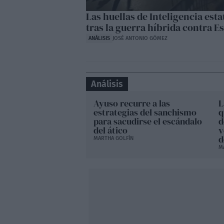
Las huellas de Inteligencia esta
tras la guerra híbrida contra E
ANÁLISIS
JOSÉ ANTONIO GÓMEZ
Análisis
Ayuso recurre a las
L
estrategias del sanchismo
q
para sacudirse el escándalo
d
del ático
v
d
MARTHA GOLFÍN
M