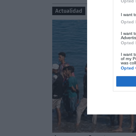
Opted 
Actualidad
I want t
Opted 
I want 
Advertis
Opted 
I want t
of my P
was col
Opted 