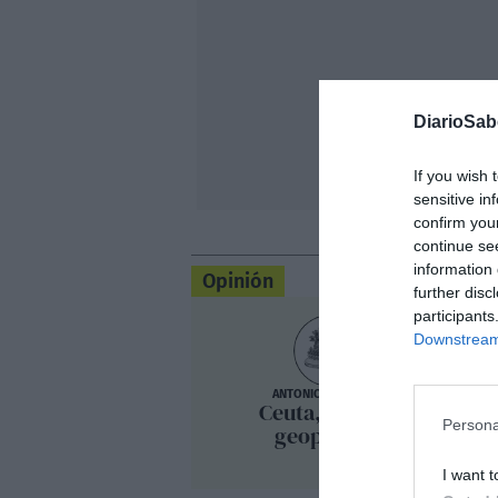
DiarioSa
If you wish 
sensitive in
confirm you
continue se
information 
Opinión
further disc
participants
Downstream 
ANTONIO GUERRERO
Ceuta, víctima
Persona
geopolítica
I want t