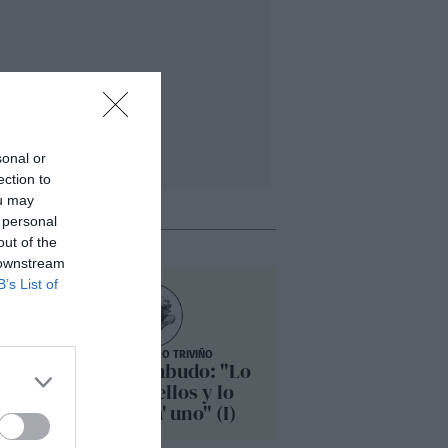
sonal or
ection to
ou may
 personal
out of the
 downstream
B’s List of
ÁNGEL MORILLO TRIVIÑO
s
La ley del embudo: "Lo
ancho pa' ellos y lo
angosto pa' uno" (I)