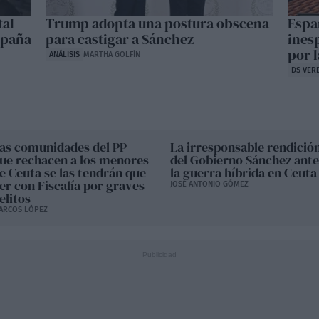
tal
Trump adopta una postura obscena
Españ
spaña
para castigar a Sánchez
ines
por 
ANÁLISIS
MARTHA GOLFÍN
DS VER
as comunidades del PP
La irresponsable rendició
ue rechacen a los menores
del Gobierno Sánchez ante
e Ceuta se las tendrán que
la guerra híbrida en Ceuta
er con Fiscalía por graves
JOSÉ ANTONIO GÓMEZ
elitos
ARCOS LÓPEZ