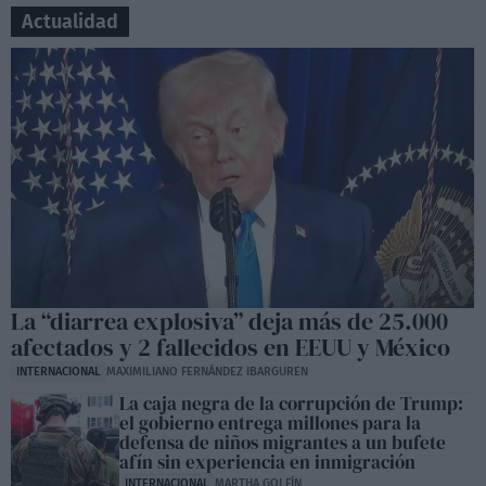
Actualidad
La “diarrea explosiva” deja más de 25.000
afectados y 2 fallecidos en EEUU y México
INTERNACIONAL
MAXIMILIANO FERNÁNDEZ IBARGUREN
La caja negra de la corrupción de Trump:
el gobierno entrega millones para la
defensa de niños migrantes a un bufete
afín sin experiencia en inmigración
INTERNACIONAL
MARTHA GOLFÍN