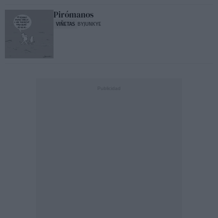
Pirómanos
VIÑETAS
BYJUNKYE