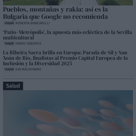
Pueblos, montañas y rakia: así es la
Bulgaria que Google no recomienda
VIAJAR
ROBERTA BIANCARELLI
‘Patio+Metrópolis’, la apuesta más ecléctica de la Sevilla
multicultural
VIAJAR
DIARIO SABEMOS
La Ribeira Sacra brilla en Europa: Parada de Sil y San
Xoán de Río, finalistas al Premio Capital Europea de la
Inclusión y la Diversidad 2025
VIAJAR
EVA MALDONADO
Salud