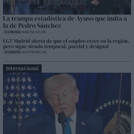
Manuela Bergerot contra Ayuso
06:37
Sesión de control en la Asamblea de Madrid,
La trampa estadística de Ayuso que imita a
Lobato contra Ayuso
la de Pedro Sánchez
06:50
ECONOMÍA
MARTHA GOLFÍN
UGT Madrid alerta de que el empleo crece en la región,
pero sigue siendo temporal, parcial y desigual
ECONOMÍA
AGUSTÍN MILLÁN
Internacional