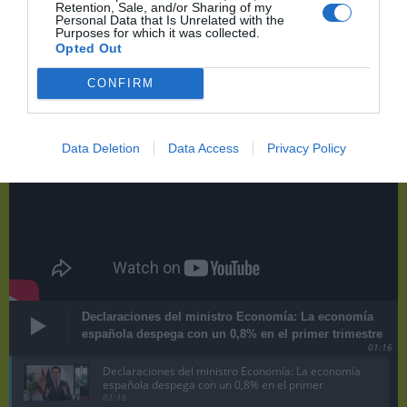
Retention, Sale, and/or Sharing of my
Últimas novedades de nuestro canal de
Personal Data that Is Unrelated with the
Purposes for which it was collected.
Youtube
Opted Out
CONFIRM
Data Deletion
Data Access
Privacy Policy
Declaraciones del ministro Economía: La economía
española despega con un 0,8% en el primer trimestre
01:16
Declaraciones del ministro Economía: La economía
española despega con un 0,8% en el primer
trimestre
01:16