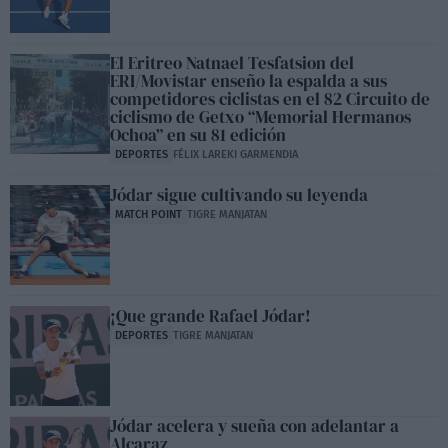
El Eritreo Natnael Tesfatsion del
ERI/Movistar enseño la espalda a sus
competidores ciclistas en el 82 Circuito de
ciclismo de Getxo “Memorial Hermanos
Ochoa” en su 81 edición
DEPORTES
FÉLIX LAREKI GARMENDIA
Jódar sigue cultivando su leyenda
MATCH POINT
TIGRE MANJATAN
¡Que grande Rafael Jódar!
DEPORTES
TIGRE MANJATAN
Jódar acelera y sueña con adelantar a
Alcaraz