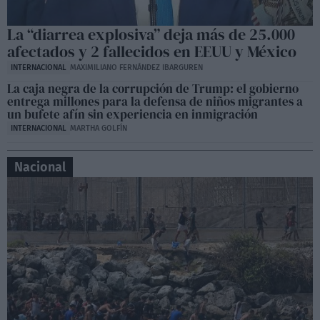
La “diarrea explosiva” deja más de 25.000
afectados y 2 fallecidos en EEUU y México
INTERNACIONAL
MAXIMILIANO FERNÁNDEZ IBARGUREN
La caja negra de la corrupción de Trump: el gobierno
entrega millones para la defensa de niños migrantes a
un bufete afín sin experiencia en inmigración
INTERNACIONAL
MARTHA GOLFÍN
Nacional