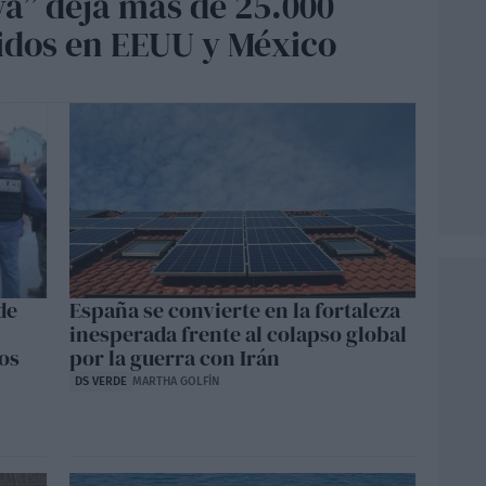
va” deja más de 25.000
cidos en EEUU y México
de
España se convierte en la fortaleza
inesperada frente al colapso global
ños
por la guerra con Irán
DS VERDE
MARTHA GOLFÍN