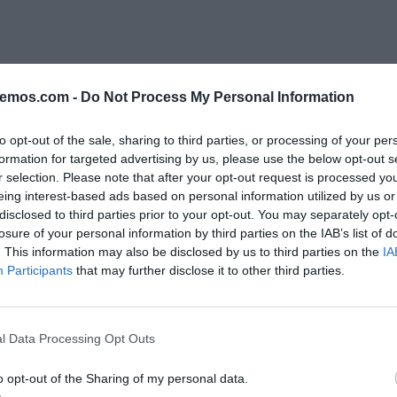
bemos.com -
Do Not Process My Personal Information
to opt-out of the sale, sharing to third parties, or processing of your per
formation for targeted advertising by us, please use the below opt-out s
r selection. Please note that after your opt-out request is processed y
eing interest-based ads based on personal information utilized by us or
disclosed to third parties prior to your opt-out. You may separately opt-
losure of your personal information by third parties on the IAB’s list of
. This information may also be disclosed by us to third parties on the
IA
Participants
that may further disclose it to other third parties.
EDUARDO MADROÑAL PEDRAZA
EDUARDO LUIS JUNQUERA CUBILES
Con muertos y vueltos,
Ceuta, el coste de la
l Data Processing Opt Outs
la 'mafia' yanqui contra
claudicación de Españ
España
ante Marruecos
o opt-out of the Sharing of my personal data.