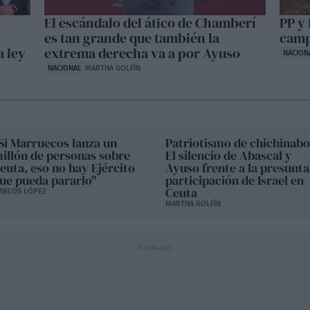
El escándalo del ático de Chamberí
PP y
es tan grande que también la
camp
a ley
extrema derecha va a por Ayuso
NACION
NACIONAL
MARTHA GOLFÍN
Si Marruecos lanza un
Patriotismo de chichinabo
illón de personas sobre
El silencio de Abascal y
euta, eso no hay Ejército
Ayuso frente a la presunta
ue pueda pararlo"
participación de Israel en
Ceuta
ARCOS LÓPEZ
MARTHA GOLFÍN