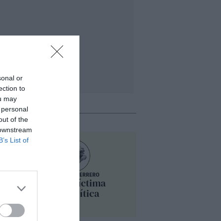
sonal or
ection to
ou may
 personal
out of the
 downstream
B’s List of
ANTONIO GUERRERO
Ceuta, víctima
a
geopolítica