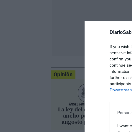
DiarioSa
If you wish 
sensitive in
confirm you
continue se
information 
Opinión
further disc
participants
Downstream 
ÁNGEL MORILLO TRIVIÑO
La ley del embudo: "Lo
Persona
ancho pa' ellos y lo
angosto pa' uno" (II)
I want t