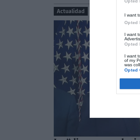
Opted 
Actualidad
I want t
Opted 
I want 
Advertis
Opted 
I want t
of my P
was col
Opted 